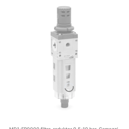
MD1-FR0000 filtro-reduktor 0,5-10 bar, Camozzi