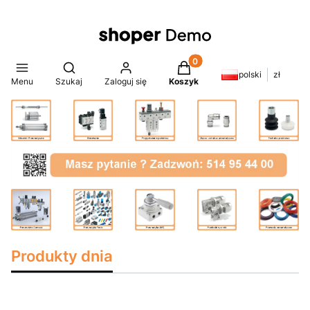
Produkty w koszyku: 0. Z
Otwórz wyszukiwarkę
polski
zł
Menu
Szukaj
Zaloguj się
Koszyk
Produkty dnia