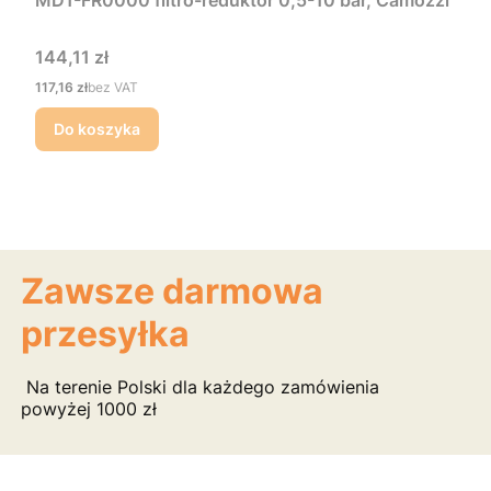
Cena
144,11 zł
Cena
117,16 zł
bez VAT
Do koszyka
Zawsze darmowa
przesyłka
Na terenie Polski dla każdego zamówienia
powyżej 1000 zł