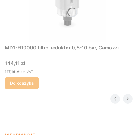
MD1-FR0000 filtro-reduktor 0,5-10 bar, Camozzi
Cena
144,11 zł
Cena
117,16 zł
bez VAT
Do koszyka