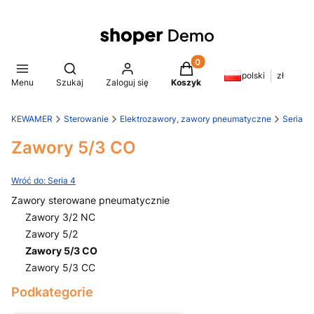
Produkty w koszyku: 0. Z
Otwórz wyszukiwarkę
polski
zł
Menu
Szukaj
Zaloguj się
Koszyk
KEWAMER
Sterowanie
Elektrozawory, zawory pneumatyczne
Seria 4
Zawory 5/3 CO
Wróć do: Seria 4
Zawory sterowane pneumatycznie
Zawory 3/2 NC
Zawory 5/2
Zawory 5/3 CO
Zawory 5/3 CC
Koniec menu
Podkategorie