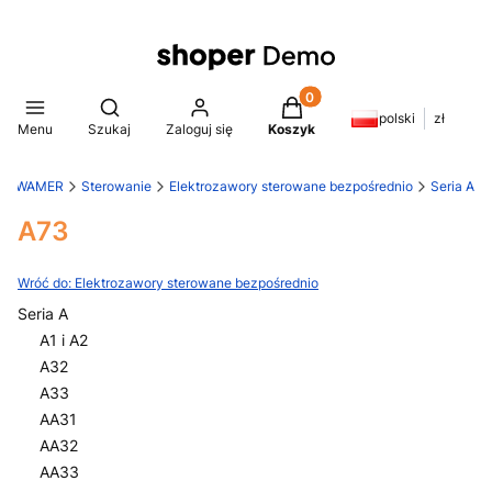
Produkty w koszyku: 0. Z
Otwórz wyszukiwarkę
polski
zł
Menu
Szukaj
Zaloguj się
Koszyk
KEWAMER
Sterowanie
Elektrozawory sterowane bezpośrednio
Seria A
A73
Wróć do: Elektrozawory sterowane bezpośrednio
Seria A
A1 i A2
A32
A33
AA31
AA32
AA33