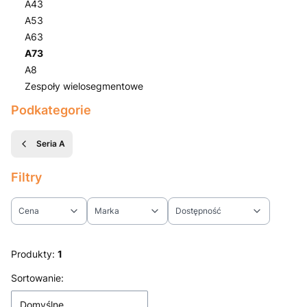
A43
A53
A63
A73
A8
Zespoły wielosegmentowe
Koniec menu
Podkategorie
Seria A
Filtry
Cena
Marka
Dostępność
Koniec filtrów
Produkty:
1
Lista produktów
Sortowanie:
Domyślne