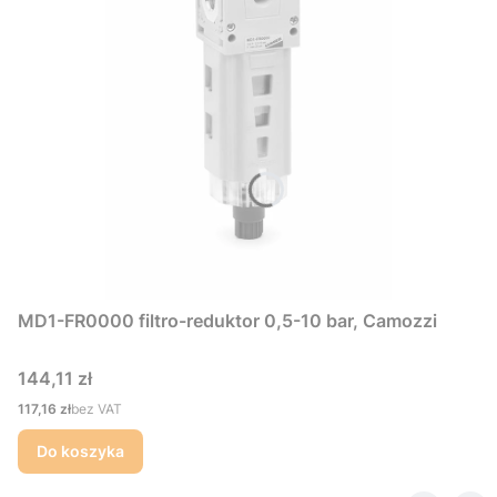
MD1-FR0000 filtro-reduktor 0,5-10 bar, Camozzi
Cena
144,11 zł
Cena
117,16 zł
bez VAT
Do koszyka