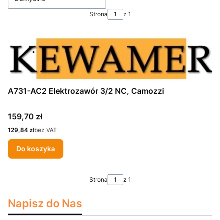
Strona
z 1
A731-AC2 Elektrozawór 3/2 NC, Camozzi
Cena
159,70 zł
Cena
129,84 zł
bez VAT
Do koszyka
Strona
z 1
Napisz do Nas