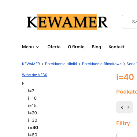
Menu
Oferta
O firmie
Blog
Kontakt
KEWAMER
Przekładnie, silniki
Przekładnie ślimakowe
Seria
i=40
Wróć do: VF30
F
i=7
Podkat
i=10
i=15
F
i=20
i=30
Filtry
i=40
i=60