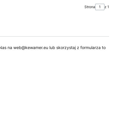
Strona
z 1
 do Nas na web@kewamer.eu lub skorzystaj z formularza to