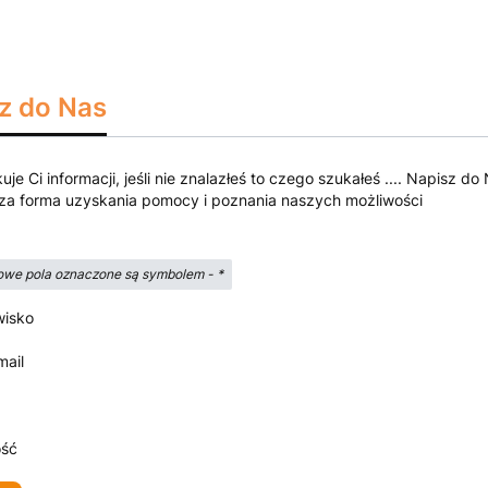
z do Nas
kuje Ci informacji, jeśli nie znalazłeś to czego szukałeś .... Napisz
za forma uzyskania pomocy i poznania naszych możliwości
we pola oznaczone są symbolem -
*
wisko
mail
ść