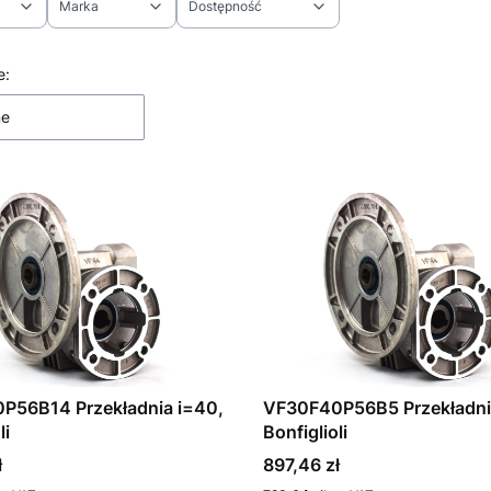
Marka
Dostępność
ltrów
 produktów
e:
ne
P56B14 Przekładnia i=40,
VF30F40P56B5 Przekładni
li
Bonfiglioli
Cena
ł
897,46 zł