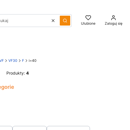
Wyczyść
Szukaj
Ulubione
Zaloguj się
 VF
VF30
F
i=40
Produkty:
4
egorie