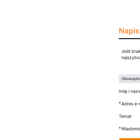
Napis
Jeśli bra
najszybs
Obowiązko
Imię i naz
*
Adres e-
Temat
*
Wiadomo