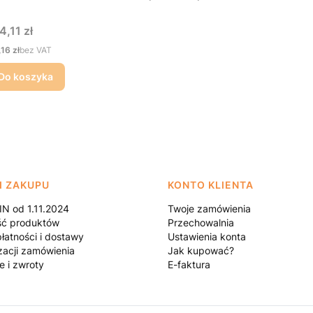
na
4,11 zł
na
,16 zł
bez VAT
Do koszyka
I ZAKUPU
KONTO KLIENTA
N od 1.11.2024
Twoje zamówienia
ść produktów
Przechowalnia
łatności i dostawy
Ustawienia konta
zacji zamówienia
Jak kupować?
e i zwroty
E-faktura