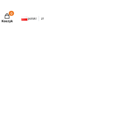
Produkty w koszyku: 0. Zobacz szczegóły
polski
zł
Koszyk