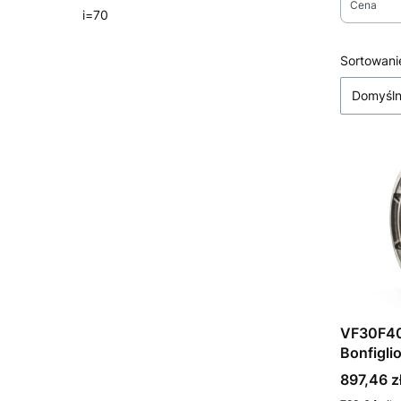
Cena
i=70
Koniec menu
Koniec fi
Lista
Sortowani
Domyśl
VF30F40
Bonfiglio
Cena
897,46 z