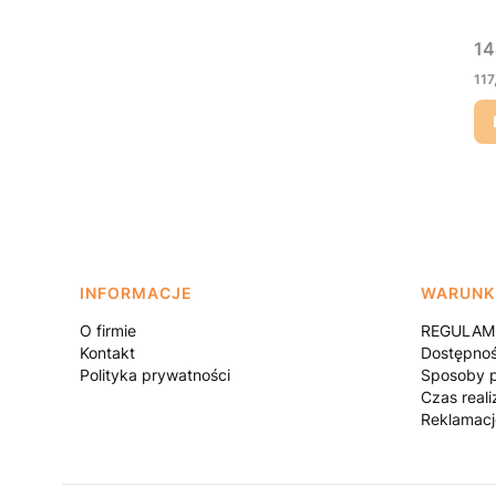
Ce
14
Ce
117
Linki w stopce
INFORMACJE
WARUNK
O firmie
REGULAMI
Kontakt
Dostępno
Polityka prywatności
Sposoby p
Czas reali
Reklamacj