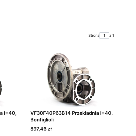
Strona
z 1
a i=40,
VF30F40P63B14 Przekładnia i=40,
Bonfiglioli
Cena
897,46 zł