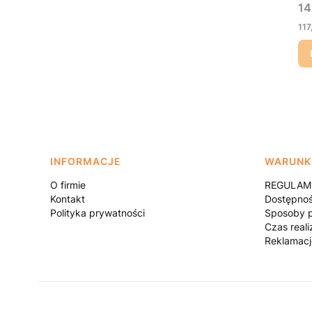
Ce
14
Ce
117
Linki w stopce
INFORMACJE
WARUNK
O firmie
REGULAMI
Kontakt
Dostępno
Polityka prywatności
Sposoby p
Czas reali
Reklamacj