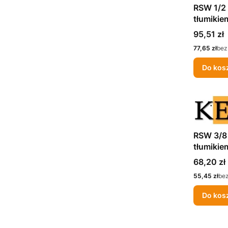
RSW 1/2 
tłumikie
Cena
95,51 zł
Cena
77,65 zł
bez
Do kos
RSW 3/8 
tłumikie
Cena
68,20 zł
Cena
55,45 zł
be
Do kos