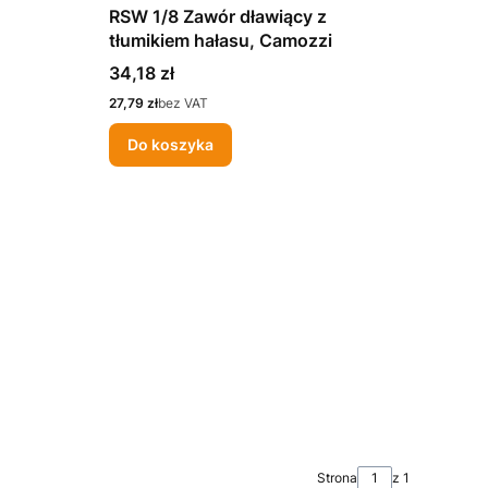
RSW 1/8 Zawór dławiący z
tłumikiem hałasu, Camozzi
Cena
34,18 zł
Cena
27,79 zł
bez VAT
Do koszyka
Strona
z 1