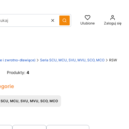
Wyczyść
Szukaj
Ulubione
Zaloguj się
e i zwrotno-dławiące)
Seria SCU, MCU, SVU, MVU, SCO, MCO
RSW
Produkty:
4
egorie
a SCU, MCU, SVU, MVU, SCO, MCO