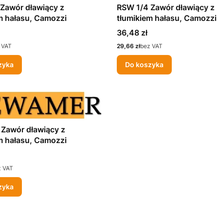
Zawór dławiący z
RSW 1/4 Zawór dławiący z
m hałasu, Camozzi
tłumikiem hałasu, Camozzi
Cena
36,48 zł
Cena
 VAT
29,66 zł
bez VAT
zyka
Do koszyka
Zawór dławiący z
m hałasu, Camozzi
z VAT
zyka