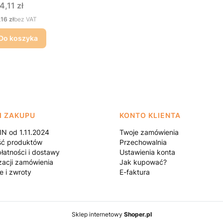
na
4,11 zł
na
,16 zł
bez VAT
Do koszyka
I ZAKUPU
KONTO KLIENTA
N od 1.11.2024
Twoje zamówienia
ść produktów
Przechowalnia
łatności i dostawy
Ustawienia konta
zacji zamówienia
Jak kupować?
e i zwroty
E-faktura
Sklep internetowy
Shoper.pl