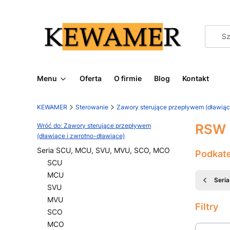
Menu
Oferta
O firmie
Blog
Kontakt
KEWAMER
Sterowanie
Zawory sterujące przepływem (dławiąc
RSW
Wróć do: Zawory sterujące przepływem
(dławiące i zwrotno-dławiące)
Seria SCU, MCU, SVU, MVU, SCO, MCO
Podkat
SCU
MCU
Seri
SVU
MVU
Filtry
SCO
MCO