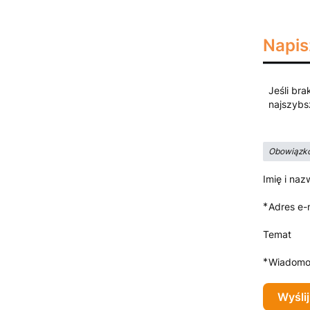
Napis
Jeśli bra
najszybs
Obowiązko
Imię i naz
*
Adres e-
Temat
*
Wiadomo
Wyślij