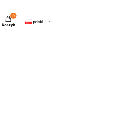
Produkty w koszyku: 0. Zobacz szczegóły
polski
zł
Koszyk