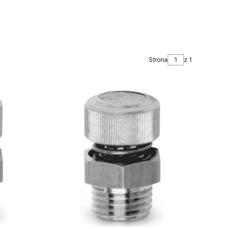
Strona
z 1