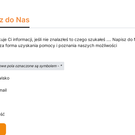
z do Nas
kuje Ci informacji, jeśli nie znalazłeś to czego szukałeś .... Napisz
za forma uzyskania pomocy i poznania naszych możliwości
we pola oznaczone są symbolem -
*
wisko
mail
ść