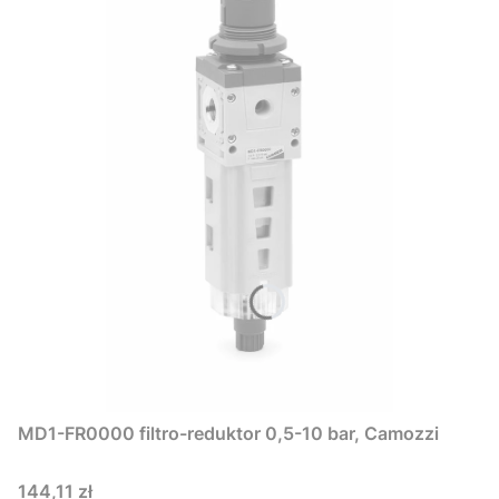
MD1-FR0000 filtro-reduktor 0,5-10 bar, Camozzi
Cena
144,11 zł