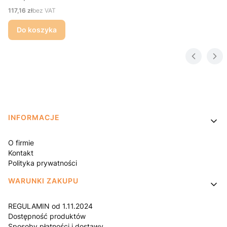
Cena
117,16 zł
bez VAT
Do koszyka
Linki w stopce
INFORMACJE
O firmie
Kontakt
Polityka prywatności
WARUNKI ZAKUPU
REGULAMIN od 1.11.2024
Dostępność produktów
Sposoby płatności i dostawy