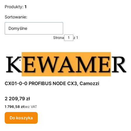
Koniec filtrów
Produkty:
1
Lista produktów
Sortowanie:
Domyślne
Strona
z 1
CX01-0-0 PROFIBUS NODE CX3, Camozzi
Cena
2 209,79 zł
Cena
1 796,58 zł
bez VAT
Do koszyka