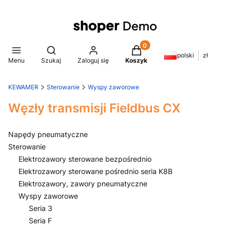
Produkty w koszyku: 0. Z
Otwórz wyszukiwarkę
polski
zł
Menu
Szukaj
Zaloguj się
Koszyk
KEWAMER
Sterowanie
Wyspy zaworowe
Węzły transmisji Fieldbus CX
Napędy pneumatyczne
Sterowanie
Elektrozawory sterowane bezpośrednio
Elektrozawory sterowane pośrednio seria K8B
Elektrozawory, zawory pneumatyczne
Wyspy zaworowe
Seria 3
Seria F