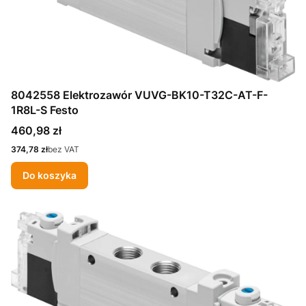
8042558 Elektrozawór VUVG-BK10-T32C-AT-F-
1R8L-S Festo
Cena
460,98 zł
Cena
374,78 zł
bez VAT
Do koszyka