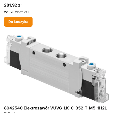
Cena
281,92 zł
Cena
229,20 zł
bez VAT
Do koszyka
8042540 Elektrozawór VUVG-LK10-B52-T-M5-1H2L-