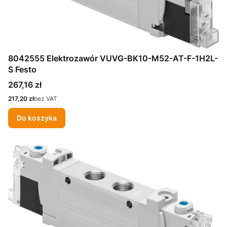
8042555 Elektrozawór VUVG-BK10-M52-AT-F-1H2L-
S Festo
Cena
267,16 zł
Cena
217,20 zł
bez VAT
Do koszyka