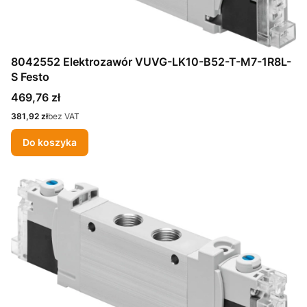
8042552 Elektrozawór VUVG-LK10-B52-T-M7-1R8L-
S Festo
Cena
469,76 zł
Cena
381,92 zł
bez VAT
Do koszyka