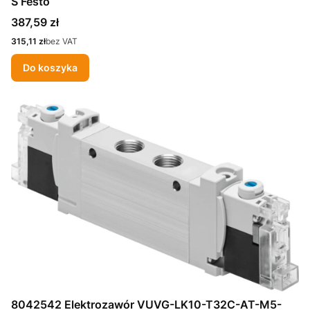
S Festo
Cena
387,59 zł
Cena
315,11 zł
bez VAT
Do koszyka
8042542 Elektrozawór VUVG-LK10-T32C-AT-M5-