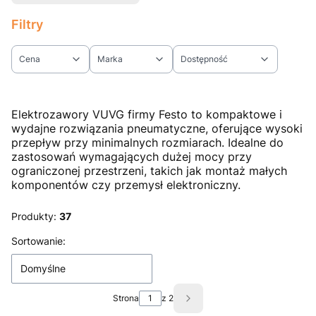
Filtry
Cena
Marka
Dostępność
Koniec filtrów
Elektrozawory VUVG firmy Festo to kompaktowe i
wydajne rozwiązania pneumatyczne, oferujące wysoki
przepływ przy minimalnych rozmiarach.
Idealne do
zastosowań wymagających dużej mocy przy
ograniczonej przestrzeni, takich jak montaż małych
komponentów czy przemysł elektroniczny.
Produkty:
37
Lista produktów
Sortowanie:
Domyślne
Strona
z 2
Następne produkty