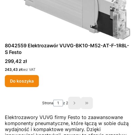
8042559 Elektrozawór VUVG-BK10-M52-AT-F-1R8L-
S Festo
Cena
299,42 zł
Cena
243,43 zł
bez VAT
Do koszyka
Strona
z 2
Przejdź do ostatniej st
Elektrozawory VUVG firmy Festo to zaawansowane
komponenty pneumatyczne, które łączą w sobie dużą
wydajność i kompaktowe wymiary.
Dzięki