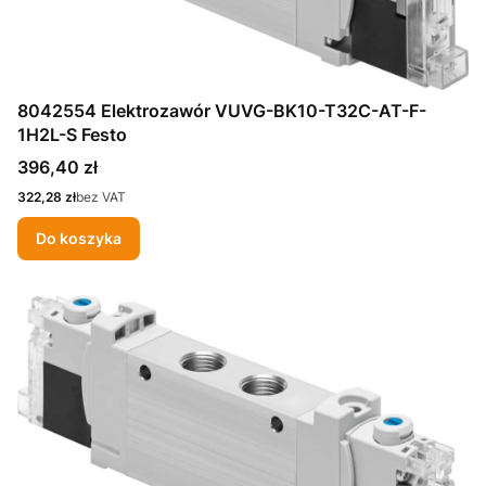
8042554 Elektrozawór VUVG-BK10-T32C-AT-F-
1H2L-S Festo
Cena
396,40 zł
Cena
322,28 zł
bez VAT
Do koszyka