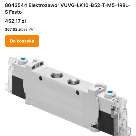
8042544 Elektrozawór VUVG-LK10-B52-T-M5-1R8L-
S Festo
Cena
452,17 zł
Cena
367,62 zł
bez VAT
Do koszyka