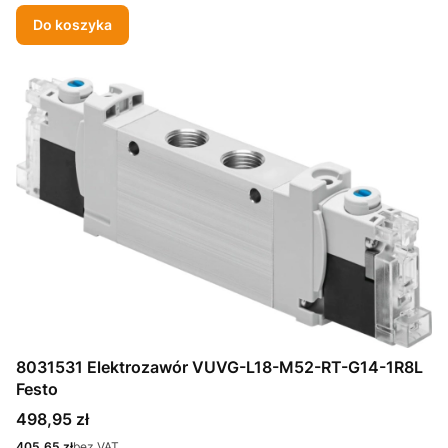
Do koszyka
8031531 Elektrozawór VUVG-L18-M52-RT-G14-1R8L
Festo
Cena
498,95 zł
Cena
405,65 zł
bez VAT