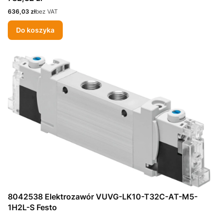
Cena
636,03 zł
bez VAT
Do koszyka
8042538 Elektrozawór VUVG-LK10-T32C-AT-M5-
1H2L-S Festo