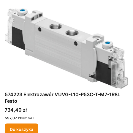
574223 Elektrozawór VUVG-L10-P53C-T-M7-1R8L
Festo
Cena
734,40 zł
Cena
597,07 zł
bez VAT
Do koszyka