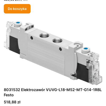
Do koszyka
8031532 Elektrozawór VUVG-L18-M52-MT-G14-1R8L
Festo
Cena
518,88 zł