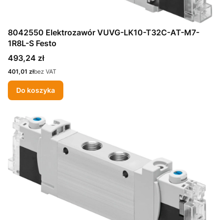
8042550 Elektrozawór VUVG-LK10-T32C-AT-M7-
1R8L-S Festo
Cena
493,24 zł
Cena
401,01 zł
bez VAT
Do koszyka