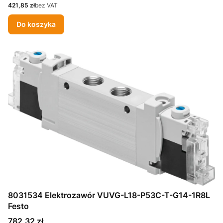
Cena
421,85 zł
bez VAT
Do koszyka
8031534 Elektrozawór VUVG-L18-P53C-T-G14-1R8L
Festo
Cena
782,32 zł