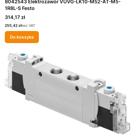
8042543 Elektrozawór VUVG-LK10-M52-AT-M5-
1R8L-S Festo
Cena
314,17 zł
Cena
255,42 zł
bez VAT
Do koszyka