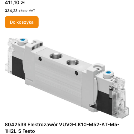
Cena
411,10 zł
Cena
334,23 zł
bez VAT
Do koszyka
8042539 Elektrozawór VUVG-LK10-M52-AT-M5-
1H2L-S Festo