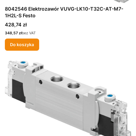
8042546 Elektrozawór VUVG-LK10-T32C-AT-M7-
1H2L-S Festo
Cena
428,74 zł
Cena
348,57 zł
bez VAT
Do koszyka