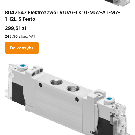
8042547 Elektrozawór VUVG-LK10-M52-AT-M7-
1H2L-S Festo
Cena
299,51 zł
Cena
243,50 zł
bez VAT
Do koszyka