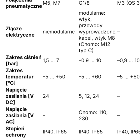
M5, M7
G1/8
M3 (QS 3/
pneumatyczne
modularne:
wtyk,
przewody
Złącze
niemodularne
wyprowadzone,
–
elektryczne
kabel, wtyk M8
(Cnomo: M12
typ C)
Zakres ciśnień
1,5 … 7
–0,9 … 10
–0,9 … 10
[bar]
Zakres
temperatur
–5 … +50
–5 … +60
–5 … +60
[°C]
Napięcie
zasilania [V
24
5, 12, 24
–
DC]
Napięcie
Cnomo: 110,
zasilania [V
–
–
230
AC]
Stopień
IP40, IP65
IP40, IP65
IP40, IP6
ochrony