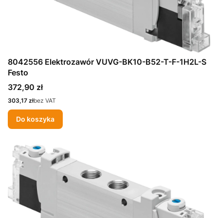
8042556 Elektrozawór VUVG-BK10-B52-T-F-1H2L-S
Festo
Cena
372,90 zł
Cena
303,17 zł
bez VAT
Do koszyka