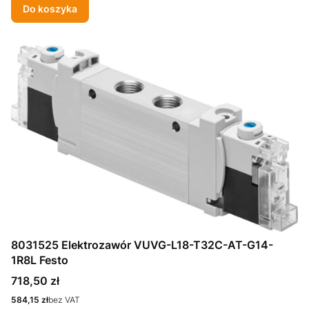
Do koszyka
8031525 Elektrozawór VUVG-L18-T32C-AT-G14-
1R8L Festo
Cena
718,50 zł
Cena
584,15 zł
bez VAT