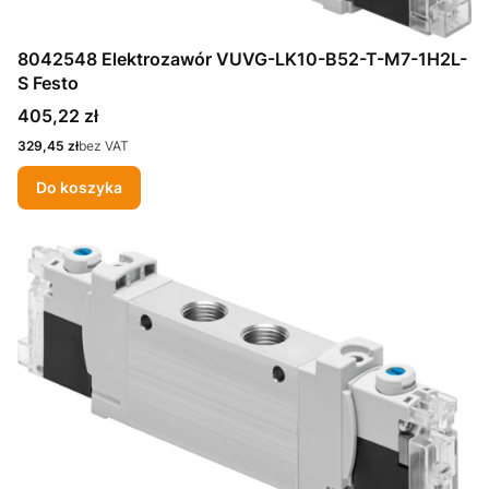
8042548 Elektrozawór VUVG-LK10-B52-T-M7-1H2L-
S Festo
Cena
405,22 zł
Cena
329,45 zł
bez VAT
Do koszyka