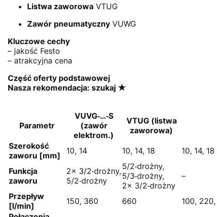
Listwa zaworowa
VTUG
Zawór pneumatyczny
VUWG
Kluczowe cechy
– jakość Festo
– atrakcyjna cena
Część oferty podstawowej
Nasza rekomendacja: szukaj ★
VUVG‑…‑S
VTUG (listwa
Parametr
(zawór
zaworowa)
elektrom.)
Szerokość
10, 14
10, 14, 18
10, 14, 18
zaworu [mm]
5/2‑drożny,
Funkcja
2× 3/2‑drożny,
5/3‑drożny,
–
zaworu
5/2‑drożny
2× 3/2‑drożny
Przepływ
150, 360
660
100, 220,
[l/min]
Połączenia