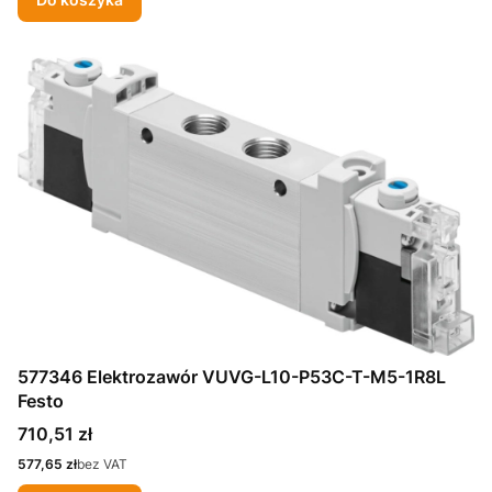
577346 Elektrozawór VUVG-L10-P53C-T-M5-1R8L
Festo
Cena
710,51 zł
Cena
577,65 zł
bez VAT