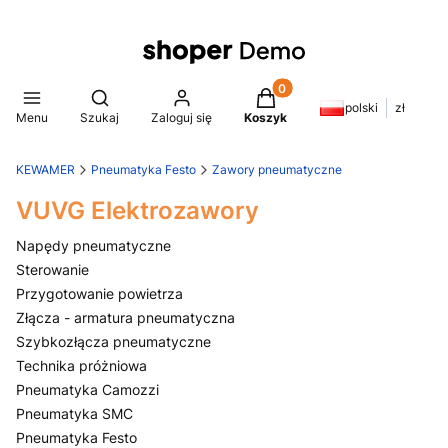
Produkty w koszyku: 0. Z
Otwórz wyszukiwarkę
polski
zł
Menu
Szukaj
Zaloguj się
Koszyk
KEWAMER
Pneumatyka Festo
Zawory pneumatyczne
VUVG Elektrozawory
Napędy pneumatyczne
Sterowanie
Przygotowanie powietrza
Złącza - armatura pneumatyczna
Szybkozłącza pneumatyczne
Technika próżniowa
Pneumatyka Camozzi
Pneumatyka SMC
Pneumatyka Festo