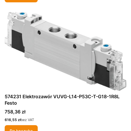
574231 Elektrozawór VUVG-L14-P53C-T-G18-1R8L
Festo
Cena
758,36 zł
Cena
616,55 zł
bez VAT
Do koszyka