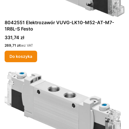
8042551 Elektrozawór VUVG-LK10-M52-AT-M7-
1R8L-S Festo
Cena
331,74 zł
Cena
269,71 zł
bez VAT
Do koszyka