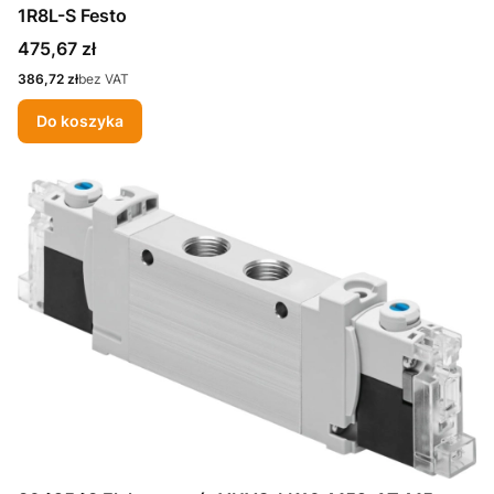
1R8L-S Festo
Cena
475,67 zł
Cena
386,72 zł
bez VAT
Do koszyka