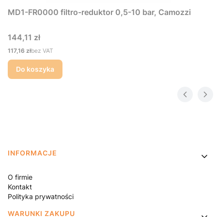
MD1-FR0000 filtro-reduktor 0,5-10 bar, Camozzi
Cena
144,11 zł
Cena
117,16 zł
bez VAT
Do koszyka
Linki w stopce
INFORMACJE
O firmie
Kontakt
Polityka prywatności
WARUNKI ZAKUPU