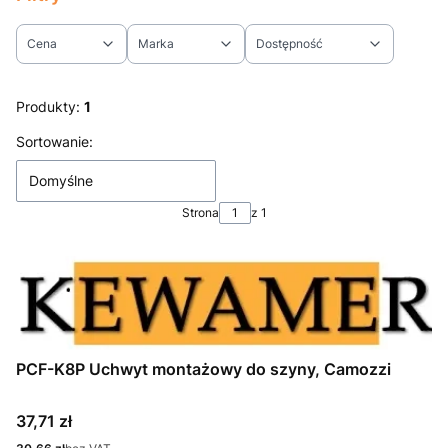
Cena
Marka
Dostępność
Koniec filtrów
Produkty:
1
Lista produktów
Sortowanie:
Domyślne
Strona
z 1
PCF-K8P Uchwyt montażowy do szyny, Camozzi
Cena
37,71 zł
Cena