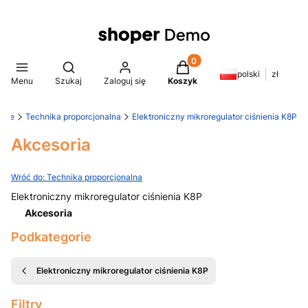
Produkty w koszyku: 0. Z
Otwórz wyszukiwarkę
polski
zł
Menu
Szukaj
Zaloguj się
Koszyk
anie
Technika proporcjonalna
Elektroniczny mikroregulator ciśnienia K8P
Akcesoria
Wróć do: Technika proporcjonalna
Elektroniczny mikroregulator ciśnienia K8P
Akcesoria
Koniec menu
Podkategorie
Elektroniczny mikroregulator ciśnienia K8P
Filtry