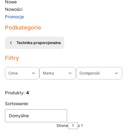
Nowe
Nowości
Promocje
Koniec menu
Podkategorie
Technika proporcjonalna
Filtry
Cena
Marka
Dostępność
Koniec filtrów
Produkty:
4
Lista produktów
Sortowanie:
Domyślne
Strona
z 1