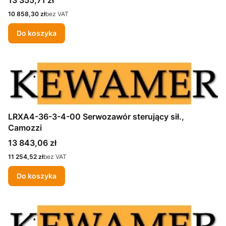
Cena
10 858,30 zł
bez VAT
Do koszyka
LRXA4-36-3-4-00 Serwozawór sterujący sił.,
Camozzi
Cena
13 843,06 zł
Cena
11 254,52 zł
bez VAT
Do koszyka