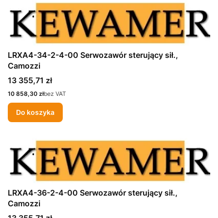
LRXA4-34-2-4-00 Serwozawór sterujący sił.,
Camozzi
Cena
13 355,71 zł
Cena
10 858,30 zł
bez VAT
Do koszyka
LRXA4-36-2-4-00 Serwozawór sterujący sił.,
Camozzi
Cena
13 355,71 zł