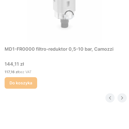
MD1-FR0000 filtro-reduktor 0,5-10 bar, Camozzi
Cena
144,11 zł
Cena
117,16 zł
bez VAT
Do koszyka