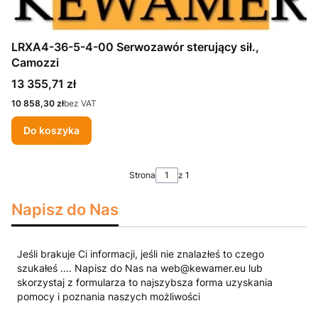
LRXA4-36-5-4-00 Serwozawór sterujący sił.,
Camozzi
Cena
13 355,71 zł
Cena
10 858,30 zł
bez VAT
Do koszyka
Strona
z 1
Napisz do Nas
Jeśli brakuje Ci informacji, jeśli nie znalazłeś to czego
szukałeś .... Napisz do Nas na web@kewamer.eu lub
skorzystaj z formularza to najszybsza forma uzyskania
pomocy i poznania naszych możliwości