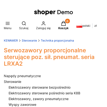
Produkty w koszyku: 0. Z
Otwórz wyszukiwarkę
polski
zł
Menu
Szukaj
Zaloguj się
Koszyk
KEWAMER
Sterowanie
Technika proporcjonalna
Serwozawory proporcjonalne
sterujące poz. sił. pneumat. seria
LRXA2
Napędy pneumatyczne
Sterowanie
Elektrozawory sterowane bezpośrednio
Elektrozawory sterowane pośrednio seria K8B
Elektrozawory, zawory pneumatyczne
Wyspy zaworowe