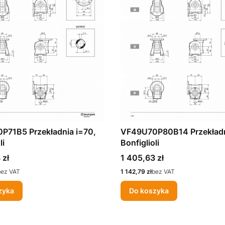
P71B5 Przekładnia i=70,
VF49U70P80B14 Przekładn
li
Bonfiglioli
Cena
 zł
1 405,63 zł
Cena
bez VAT
1 142,79 zł
bez VAT
zyka
Do koszyka