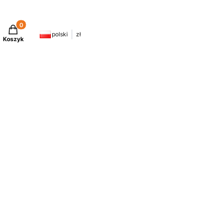
Produkty w koszyku: 0. Zobacz szczegóły
polski
zł
Koszyk