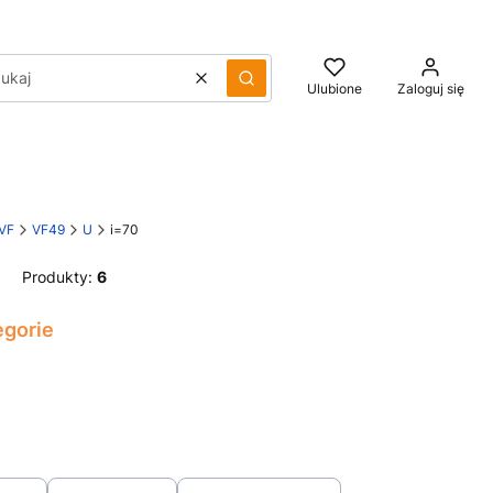
Wyczyść
Szukaj
Ulubione
Zaloguj się
 VF
VF49
U
i=70
Produkty:
6
egorie