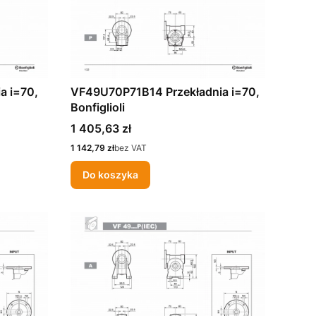
a i=70,
VF49U70P71B14 Przekładnia i=70,
Bonfiglioli
Cena
1 405,63 zł
Cena
1 142,79 zł
bez VAT
Do koszyka