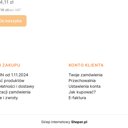
na
4,11 zł
na
,16 zł
bez VAT
Do koszyka
I ZAKUPU
KONTO KLIENTA
N od 1.11.2024
Twoje zamówienia
ść produktów
Przechowalnia
łatności i dostawy
Ustawienia konta
zacji zamówienia
Jak kupować?
e i zwroty
E-faktura
Sklep internetowy
Shoper.pl