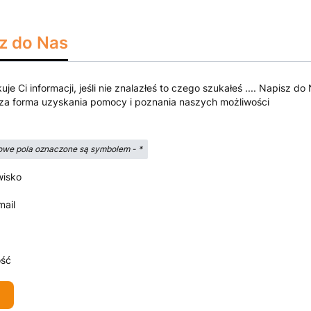
z do Nas
kuje Ci informacji, jeśli nie znalazłeś to czego szukałeś .... Napisz
za forma uzyskania pomocy i poznania naszych możliwości
we pola oznaczone są symbolem -
*
wisko
mail
ść