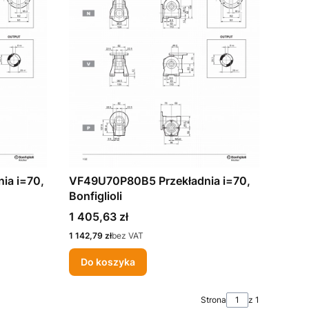
ia i=70,
VF49U70P80B5 Przekładnia i=70,
Bonfiglioli
Cena
1 405,63 zł
Cena
1 142,79 zł
bez VAT
Do koszyka
Strona
z 1