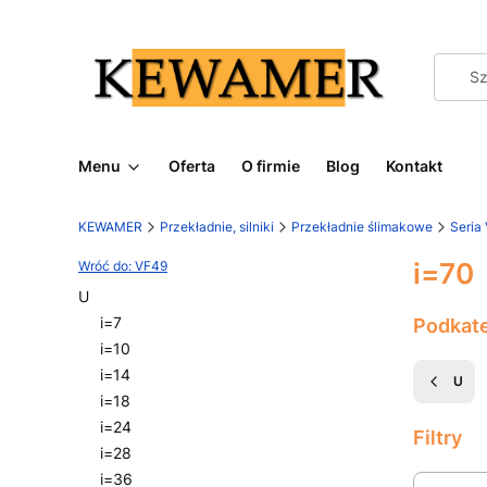
Menu
Oferta
O firmie
Blog
Kontakt
KEWAMER
Przekładnie, silniki
Przekładnie ślimakowe
Seria
i=70
Wróć do: VF49
U
i=7
Podkat
i=10
i=14
U
i=18
i=24
Filtry
i=28
i=36