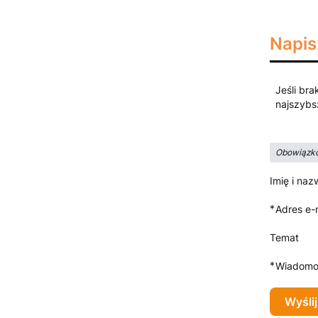
Napis
Jeśli bra
najszybs
Obowiązko
Imię i naz
*
Adres e-
Temat
*
Wiadomo
Wyślij