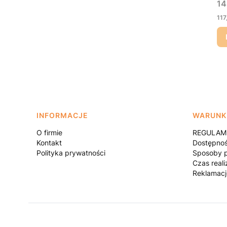
Ce
14
Ce
117
Linki w stopce
INFORMACJE
WARUNK
O firmie
REGULAMI
Kontakt
Dostępno
Polityka prywatności
Sposoby p
Czas reali
Reklamacj