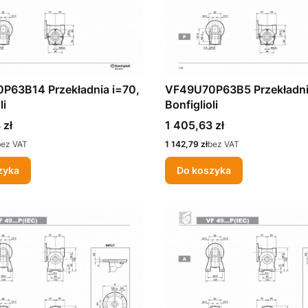
P63B14 Przekładnia i=70,
VF49U70P63B5 Przekładni
li
Bonfiglioli
Cena
 zł
1 405,63 zł
Cena
bez VAT
1 142,79 zł
bez VAT
zyka
Do koszyka