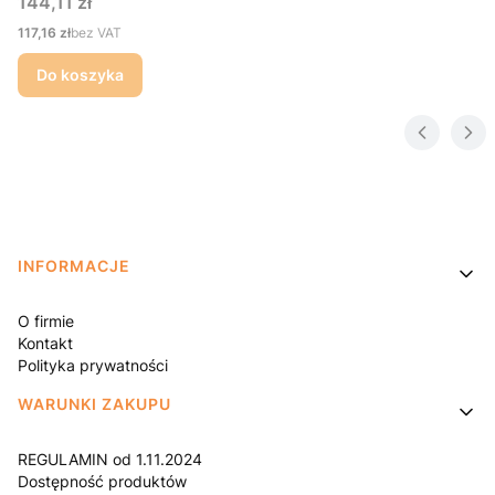
Cena
144,11 zł
Cena
117,16 zł
bez VAT
Do koszyka
Linki w stopce
INFORMACJE
O firmie
Kontakt
Polityka prywatności
WARUNKI ZAKUPU
REGULAMIN od 1.11.2024
Dostępność produktów