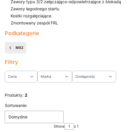
Zawory typu 3/2 załączająco-odpowietrzające z blokadą
Zawory łagodnego startu
Kostki rozgałęziające
Zmontowany zespół FRL
Koniec menu
Podkategorie
MX2
Filtry
Cena
Marka
Dostępność
Koniec filtrów
Produkty:
2
Lista produktów
Sortowanie:
Domyślne
Strona
z 1