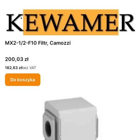
MX2-1/2-F10 Filtr, Camozzi
Cena
200,03 zł
Cena
162,63 zł
bez VAT
Do koszyka