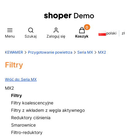
Produkty w koszyku: 0. Z
Otwórz wyszukiwarkę
polski
zł
Menu
Szukaj
Zaloguj się
Koszyk
KEWAMER
Przygotowanie powietrza
Seria MX
MX2
Filtry
Wróć do: Seria MX
MX2
Filtry
Filtry koalescencyjne
Filtry z wkładem z węgla aktywnego
Reduktory ciśnienia
Smarownice
Filtro-reduktory