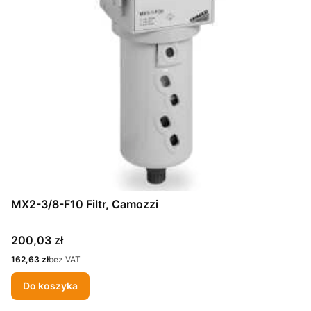
MX2-3/8-F10 Filtr, Camozzi
Cena
200,03 zł
Cena
162,63 zł
bez VAT
Do koszyka