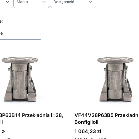
Marka
Dostępność
ltrów
 produktów
e:
ne
P63B14 Przekładnia i=28,
VF44V28P63B5 Przekładni
li
Bonfiglioli
Cena
 zł
1 064,23 zł