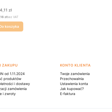
na
4,11 zł
na
,16 zł
bez VAT
Do koszyka
I ZAKUPU
KONTO KLIENTA
N od 1.11.2024
Twoje zamówienia
ść produktów
Przechowalnia
łatności i dostawy
Ustawienia konta
zacji zamówienia
Jak kupować?
e i zwroty
E-faktura