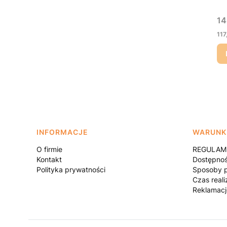
Ce
14
Ce
117
Linki w stopce
INFORMACJE
WARUNK
O firmie
REGULAMI
Kontakt
Dostępno
Polityka prywatności
Sposoby p
Czas reali
Reklamacj