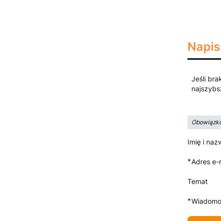
Napis
Jeśli bra
najszybs
Obowiązko
Imię i naz
*
Adres e-
Temat
*
Wiadomo