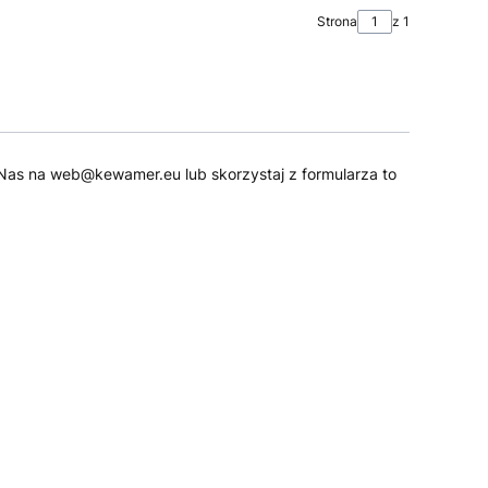
Strona
z 1
 do Nas na web@kewamer.eu lub skorzystaj z formularza to