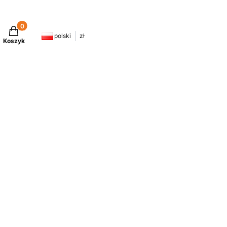
Produkty w koszyku: 0. Zobacz szczegóły
polski
zł
Koszyk