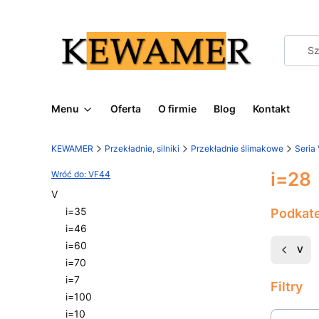
Menu
Oferta
O firmie
Blog
Kontakt
KEWAMER
Przekładnie, silniki
Przekładnie ślimakowe
Seria
i=28
Wróć do: VF44
V
i=35
Podkat
i=46
i=60
V
i=70
i=7
Filtry
i=100
i=10