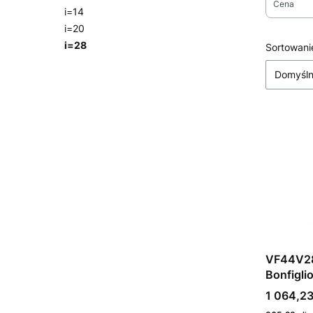
Cena
i=14
i=20
Koniec fi
i=28
Lista
Sortowani
Koniec menu
Domyśl
VF44V28
Bonfiglio
Cena
1 064,23