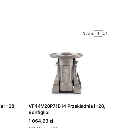
Strona
z 1
a i=28,
VF44V28P71B14 Przekładnia i=28,
Bonfiglioli
Cena
1 064,23 zł