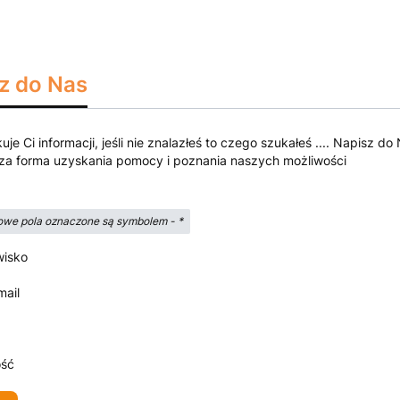
z do Nas
kuje Ci informacji, jeśli nie znalazłeś to czego szukałeś .... Napisz
za forma uzyskania pomocy i poznania naszych możliwości
we pola oznaczone są symbolem -
*
wisko
mail
ść