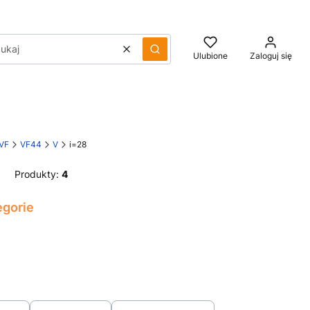
Wyczyść
Szukaj
Ulubione
Zaloguj się
 VF
VF44
V
i=28
Produkty:
4
egorie