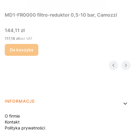
MD1-FR0000 filtro-reduktor 0,5-10 bar, Camozzi
Cena
144,11 zł
Cena
117,16 zł
bez VAT
Do koszyka
Linki w stopce
INFORMACJE
O firmie
Kontakt
Polityka prywatności