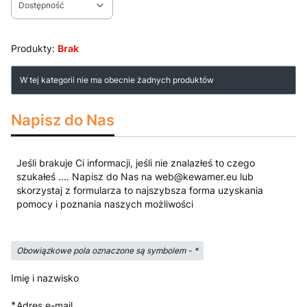
Dostępność
Koniec filtrów
Produkty:
Brak
Lista produktów
W tej kategorii nie ma obecnie żadnych produktów
Napisz do Nas
Jeśli brakuje Ci informacji, jeśli nie znalazłeś to czego
szukałeś .... Napisz do Nas na web@kewamer.eu lub
skorzystaj z formularza to najszybsza forma uzyskania
pomocy i poznania naszych możliwości
Obowiązkowe pola oznaczone są symbolem -
*
Imię i nazwisko
*
Adres e-mail