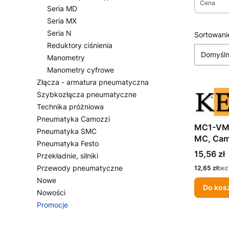
Cena
Seria MD
Seria MX
Koniec fi
Seria N
Lista
Sortowani
Reduktory ciśnienia
Domyśl
Manometry
Manometry cyfrowe
Złącza - armatura pneumatyczna
Szybkozłącza pneumatyczne
Technika próżniowa
Pneumatyka Camozzi
MC1-VMD
Pneumatyka SMC
MC, Cam
Pneumatyka Festo
Cena
15,56 zł
Przekładnie, silniki
Przewody pneumatyczne
Cena
12,65 zł
bez
Nowe
Do kos
Nowości
Promocje
Koniec menu