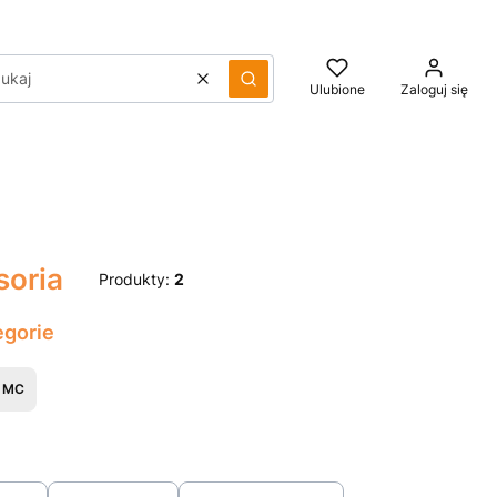
Wyczyść
Szukaj
Ulubione
Zaloguj się
soria
Produkty:
2
egorie
a MC