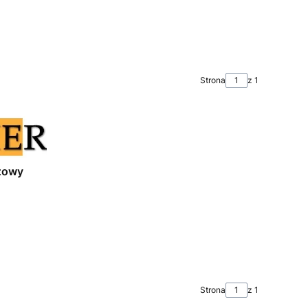
Strona
z 1
żowy
Strona
z 1