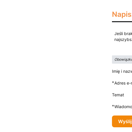
Napis
Jeśli bra
najszybs
Obowiązko
Imię i naz
*
Adres e-
Temat
*
Wiadomo
Wyślij