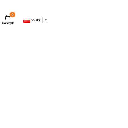
Produkty w koszyku: 0. Zobacz szczegóły
polski
zł
Koszyk