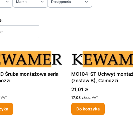
Marka
Dostępność
ltrów
 produktów
e:
ne
 Śruba montażowa seria
MC104-ST Uchwyt monta
ozzi
(zestaw B), Camozzi
Cena
21,01 zł
Cena
 VAT
17,08 zł
bez VAT
zyka
Do koszyka