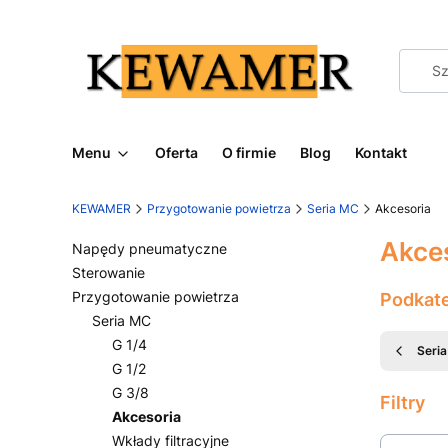
Menu
Oferta
O firmie
Blog
Kontakt
KEWAMER
Przygotowanie powietrza
Seria MC
Akcesoria
Akce
Napędy pneumatyczne
Sterowanie
Przygotowanie powietrza
Podkat
Seria MC
G 1/4
Seri
G 1/2
G 3/8
Filtry
Akcesoria
Wkłady filtracyjne