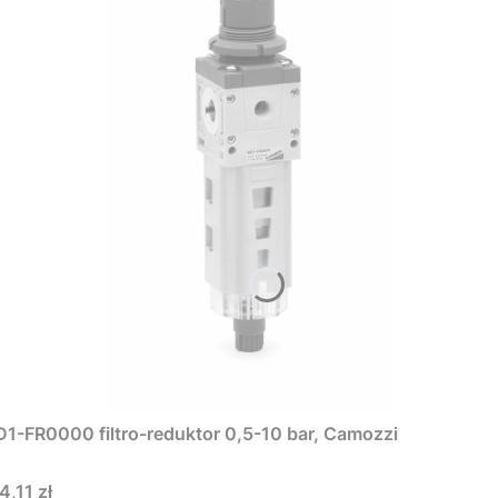
1-FR0000 filtro-reduktor 0,5-10 bar, Camozzi
na
4,11 zł