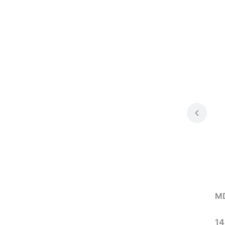
MD
Ce
14