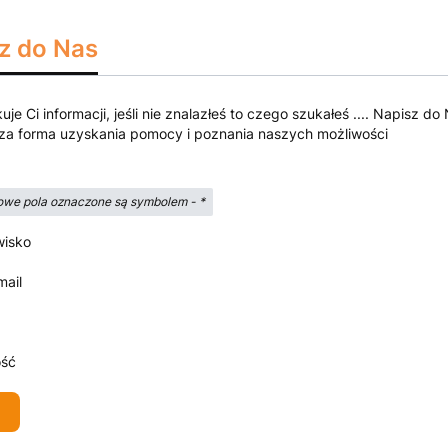
z do Nas
kuje Ci informacji, jeśli nie znalazłeś to czego szukałeś .... Napisz
za forma uzyskania pomocy i poznania naszych możliwości
we pola oznaczone są symbolem -
*
wisko
mail
ść