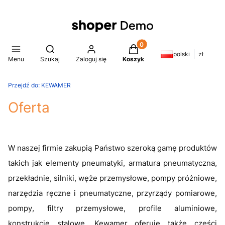
Produkty w koszyku: 0. Z
Otwórz wyszukiwarkę
polski
zł
Menu
Szukaj
Zaloguj się
Koszyk
Przejdź do:
KEWAMER
Oferta
W naszej firmie zakupią Państwo szeroką gamę produktów
takich jak elementy pneumatyki, armatura pneumatyczna,
przekładnie, silniki, węże przemysłowe, pompy próżniowe,
narzędzia ręczne i pneumatyczne, przyrządy pomiarowe,
pompy, filtry przemysłowe, profile aluminiowe,
konstrukcje stalowe. Kewamer oferuje także części