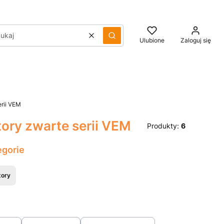
Wyczyść
Szukaj
Ulubione
Zaloguj się
erii VEM
ory zwarte serii VEM
Produkty:
6
egorie
tory