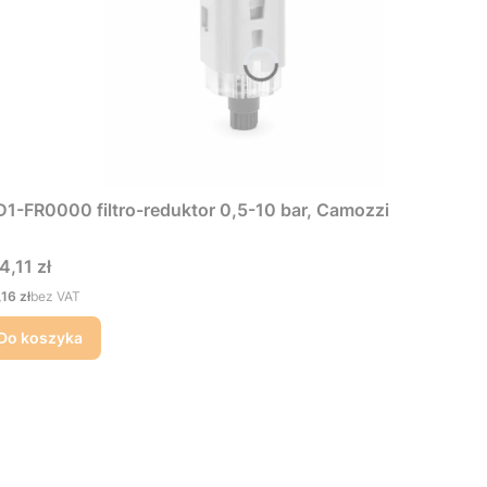
1-FR0000 filtro-reduktor 0,5-10 bar, Camozzi
na
4,11 zł
na
,16 zł
bez VAT
Do koszyka