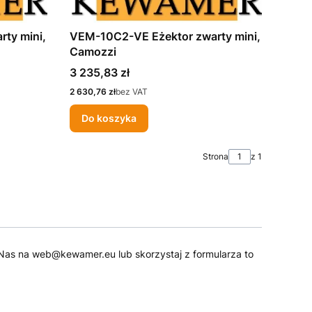
ty mini,
VEM-10C2-VE Eżektor zwarty mini,
Camozzi
Cena
3 235,83 zł
Cena
2 630,76 zł
bez VAT
Do koszyka
Strona
z 1
 do Nas na web@kewamer.eu lub skorzystaj z formularza to