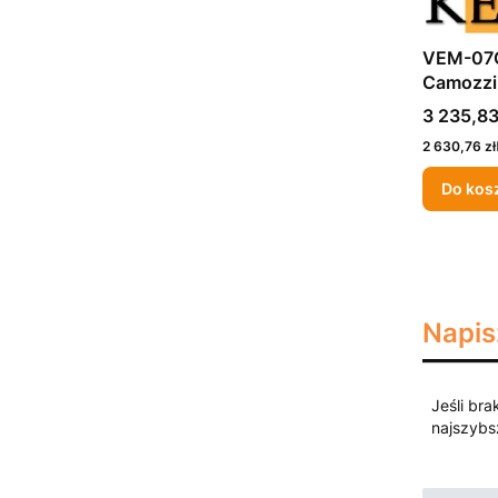
VEM-07C
Camozzi
Cena
3 235,83
Cena
2 630,76 zł
Do kos
Napis
Jeśli bra
najszybs