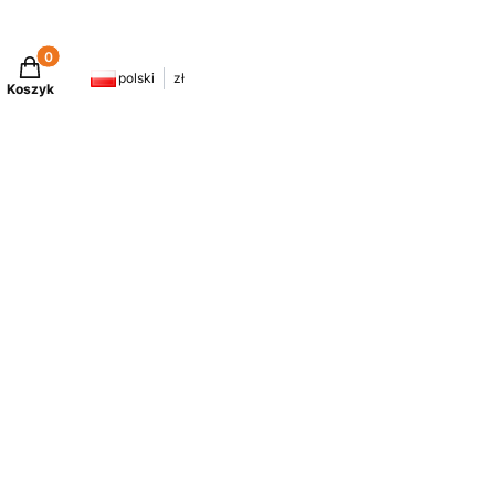
Produkty w koszyku: 0. Zobacz szczegóły
polski
zł
Koszyk