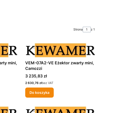
Strona
z 1
ty mini,
VEM-07A2-VE Eżektor zwarty mini,
Camozzi
Cena
3 235,83 zł
Cena
2 630,76 zł
bez VAT
Do koszyka