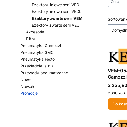
Cena
Eżektory liniowe serii VED
Eżektory liniowe serii VEDL
Koniec fi
Eżektory zwarte serii VEM
Lista
Sortowani
Eżektory zwarte serii VEC
Domyśl
Akcesoria
Filtry
Pneumatyka Camozzi
Pneumatyka SMC
Pneumatyka Festo
Przekładnie, silniki
VEM-05A
Przewody pneumatyczne
Camozzi
Nowe
Cena
3 235,83
Nowości
Promocje
Cena
2 630,76 zł
Koniec menu
Do kos