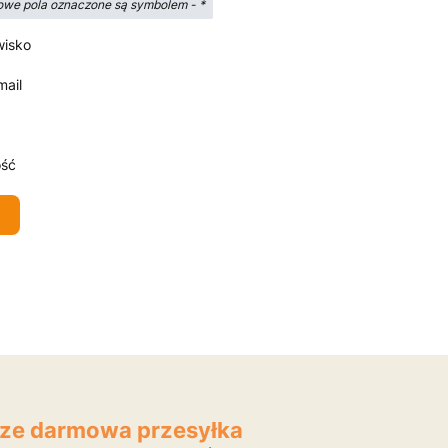
we pola oznaczone są symbolem -
*
wisko
mail
ść
ze darmowa przesyłka