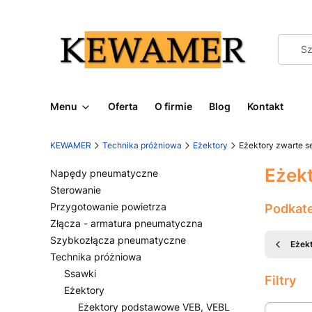
Menu
Oferta
O firmie
Blog
Kontakt
KEWAMER
Technika próżniowa
Eżektory
Eżektory zwarte s
Eżekt
Napędy pneumatyczne
Sterowanie
Przygotowanie powietrza
Podkat
Złącza - armatura pneumatyczna
Szybkozłącza pneumatyczne
Eżek
Technika próżniowa
Ssawki
Filtry
Eżektory
Eżektory podstawowe VEB, VEBL