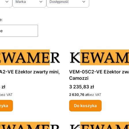
Marka
Dostępność
ltrów
 produktów
e:
ne
2-VE Eżektor zwarty mini,
VEM-05C2-VE Eżektor zwar
Camozzi
Cena
 zł
3 235,83 zł
Cena
bez VAT
2 630,76 zł
bez VAT
zyka
Do koszyka