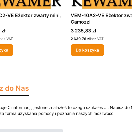
2-VE Eżektor zwarty mini,
VEM-10A2-VE Eżektor zwar
Camozzi
Cena
 zł
3 235,83 zł
Cena
bez VAT
2 630,76 zł
bez VAT
zyka
Do koszyka
z do Nas
kuje Ci informacji, jeśli nie znalazłeś to czego szukałeś .... Napisz
za forma uzyskania pomocy i poznania naszych możliwości