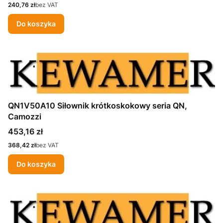
Cena
240,76 zł
bez VAT
Do koszyka
QN1V50A10 Siłownik krótkoskokowy seria QN,
Camozzi
Cena
453,16 zł
Cena
368,42 zł
bez VAT
Do koszyka