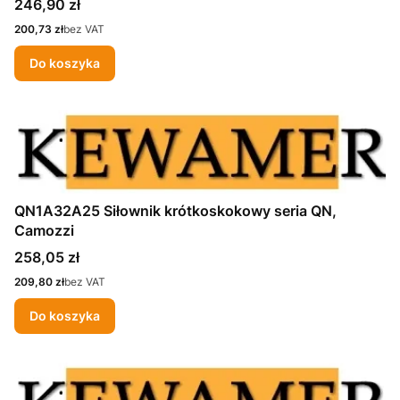
Cena
246,90 zł
Cena
200,73 zł
bez VAT
Do koszyka
QN1A32A25 Siłownik krótkoskokowy seria QN,
Camozzi
Cena
258,05 zł
Cena
209,80 zł
bez VAT
Do koszyka