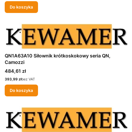
Do koszyka
QN1A63A10 Siłownik krótkoskokowy seria QN,
Camozzi
Cena
484,61 zł
Cena
393,99 zł
bez VAT
Do koszyka