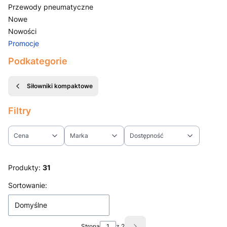
Przewody pneumatyczne
Nowe
Nowości
Promocje
Koniec menu
Podkategorie
Siłowniki kompaktowe
Filtry
Cena
Marka
Dostępność
Koniec filtrów
Produkty:
31
Lista produktów
Sortowanie:
Domyślne
Strona
z 2