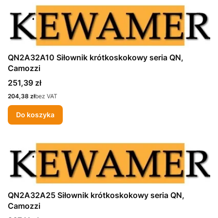
QN2A32A10 Siłownik krótkoskokowy seria QN,
Camozzi
Cena
251,39 zł
Cena
204,38 zł
bez VAT
Do koszyka
QN2A32A25 Siłownik krótkoskokowy seria QN,
Camozzi