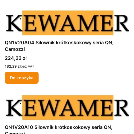
QN1V20A04 Siłownik krótkoskokowy seria QN,
Camozzi
Cena
224,22 zł
Cena
182,29 zł
bez VAT
Do koszyka
QN1V20A10 Siłownik krótkoskokowy seria QN,
Camozzi