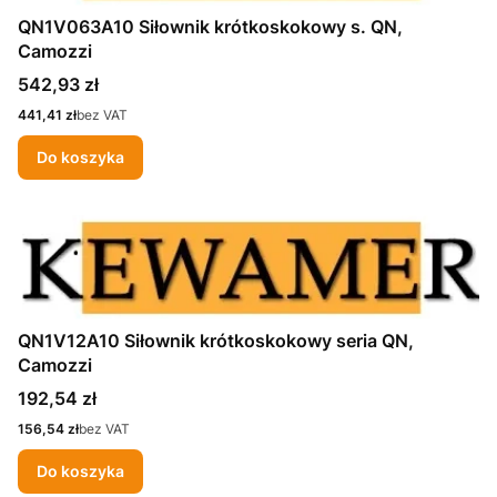
QN1V063A10 Siłownik krótkoskokowy s. QN,
Camozzi
Cena
542,93 zł
Cena
441,41 zł
bez VAT
Do koszyka
QN1V12A10 Siłownik krótkoskokowy seria QN,
Camozzi
Cena
192,54 zł
Cena
156,54 zł
bez VAT
Do koszyka