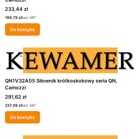
Cena
233,44 zł
Cena
189,79 zł
bez VAT
Do koszyka
QN1V32A05 Siłownik krótkoskokowy seria QN,
Camozzi
Cena
291,62 zł
Cena
237,09 zł
bez VAT
Do koszyka