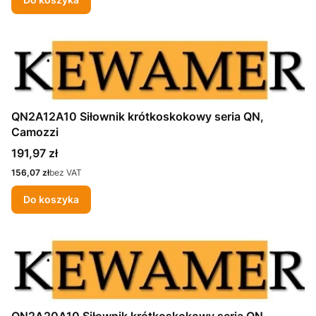
QN2A12A10 Siłownik krótkoskokowy seria QN,
Camozzi
Cena
191,97 zł
Cena
156,07 zł
bez VAT
Do koszyka