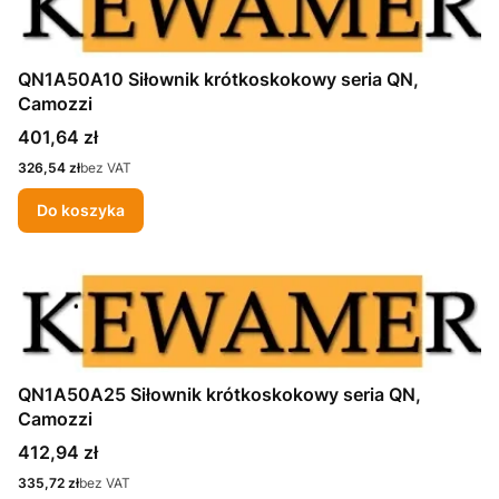
QN1A50A10 Siłownik krótkoskokowy seria QN,
Camozzi
Cena
401,64 zł
Cena
326,54 zł
bez VAT
Do koszyka
QN1A50A25 Siłownik krótkoskokowy seria QN,
Camozzi
Cena
412,94 zł
Cena
335,72 zł
bez VAT