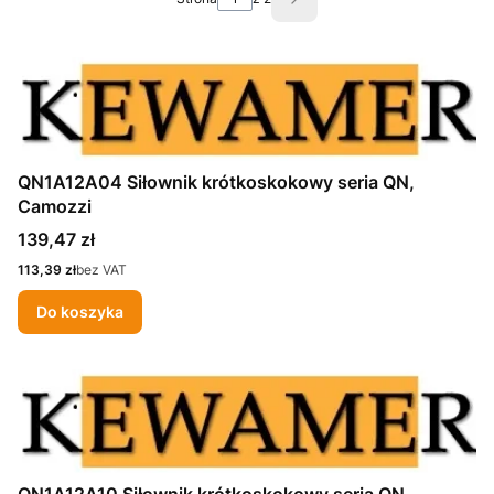
Następne produkty
QN1A12A04 Siłownik krótkoskokowy seria QN,
Camozzi
Cena
139,47 zł
Cena
113,39 zł
bez VAT
Do koszyka
QN1A12A10 Siłownik krótkoskokowy seria QN,