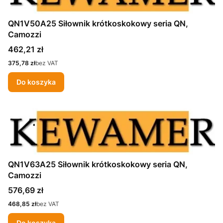
QN1V50A25 Siłownik krótkoskokowy seria QN,
Camozzi
Cena
462,21 zł
Cena
375,78 zł
bez VAT
Do koszyka
QN1V63A25 Siłownik krótkoskokowy seria QN,
Camozzi
Cena
576,69 zł
Cena
468,85 zł
bez VAT
Do koszyka