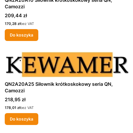
QN2A20A10 Siłownik krótkoskokowy seria QN,
Camozzi
Cena
209,44 zł
Cena
170,28 zł
bez VAT
Do koszyka
QN2A20A25 Siłownik krótkoskokowy seria QN,
Camozzi
Cena
218,95 zł
Cena
178,01 zł
bez VAT
Do koszyka