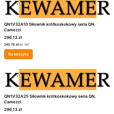
QN1V32A10 Siłownik krótkoskokowy seria QN,
Camozzi
Cena
296,13 zł
Cena
240,76 zł
bez VAT
Do koszyka
QN1V32A25 Siłownik krótkoskokowy seria QN,
Camozzi
Cena
296,13 zł