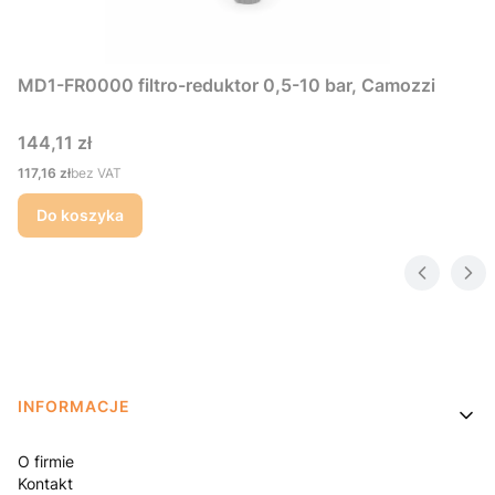
MD1-FR0000 filtro-reduktor 0,5-10 bar, Camozzi
Cena
144,11 zł
Cena
117,16 zł
bez VAT
Do koszyka
Linki w stopce
INFORMACJE
O firmie
Kontakt