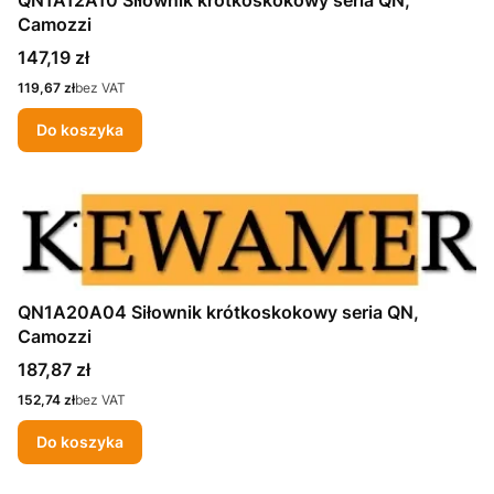
Camozzi
Cena
147,19 zł
Cena
119,67 zł
bez VAT
Do koszyka
QN1A20A04 Siłownik krótkoskokowy seria QN,
Camozzi
Cena
187,87 zł
Cena
152,74 zł
bez VAT
Do koszyka