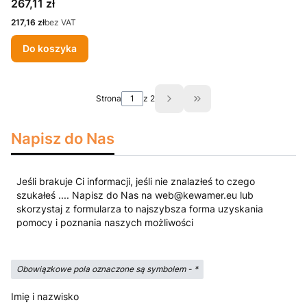
Cena
267,11 zł
Cena
217,16 zł
bez VAT
Do koszyka
Strona
z 2
Przejdź do ostatniej st
Napisz do Nas
Jeśli brakuje Ci informacji, jeśli nie znalazłeś to czego
szukałeś .... Napisz do Nas na web@kewamer.eu lub
skorzystaj z formularza to najszybsza forma uzyskania
pomocy i poznania naszych możliwości
Obowiązkowe pola oznaczone są symbolem -
*
Imię i nazwisko