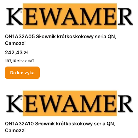
QN1A32A05 Siłownik krótkoskokowy seria QN,
Camozzi
Cena
242,43 zł
Cena
197,10 zł
bez VAT
Do koszyka
QN1A32A10 Siłownik krótkoskokowy seria QN,
Camozzi