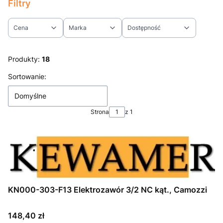
Filtry
Cena
Marka
Dostępność
Koniec filtrów
Produkty:
18
Lista produktów
Sortowanie:
Domyślne
Strona
z 1
KN000-303-F13 Elektrozawór 3/2 NC kąt., Camozzi
Cena
148,40 zł