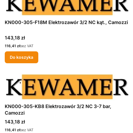
KN000-305-F18M Elektrozawór 3/2 NC kąt., Camozzi
Cena
143,18 zł
Cena
116,41 zł
bez VAT
Do koszyka
KN000-305-KB8 Elektrozawór 3/2 NC 3-7 bar,
Camozzi
Cena
143,18 zł
Cena
116,41 zł
bez VAT