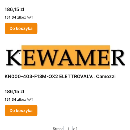
Cena
186,15 zł
Cena
151,34 zł
bez VAT
Do koszyka
KN000-403-F13M-OX2 ELETTROVALV., Camozzi
Cena
186,15 zł
Cena
151,34 zł
bez VAT
Do koszyka
Strona
z 1