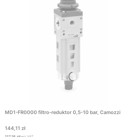
MD1-FR0000 filtro-reduktor 0,5-10 bar, Camozzi
Cena
144,11 zł
Cena
117,16 zł
bez VAT