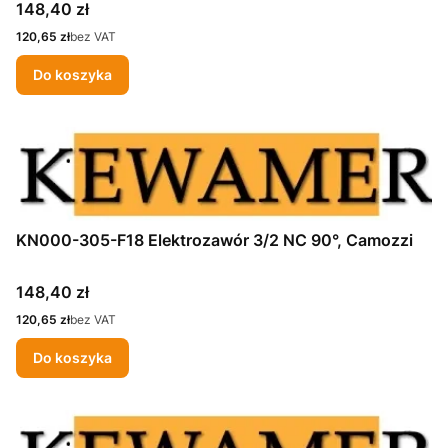
Cena
148,40 zł
Cena
120,65 zł
bez VAT
Do koszyka
KN000-305-F18 Elektrozawór 3/2 NC 90°, Camozzi
Cena
148,40 zł
Cena
120,65 zł
bez VAT
Do koszyka