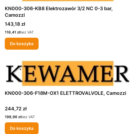
KN000-306-KB8 Elektrozawór 3/2 NC 0-3 bar,
Camozzi
Cena
143,18 zł
Cena
116,41 zł
bez VAT
Do koszyka
KN000-306-F18M-OX1 ELETTROVALVOLE, Camozzi
Cena
244,72 zł
Cena
198,96 zł
bez VAT
Do koszyka