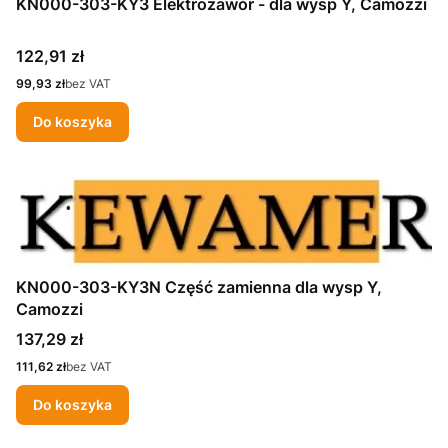
KN000-303-KY3 Elektrozawór - dla wysp Y, Camozzi
Cena
122,91 zł
Cena
99,93 zł
bez VAT
Do koszyka
KN000-303-KY3N Część zamienna dla wysp Y,
Camozzi
Cena
137,29 zł
Cena
111,62 zł
bez VAT
Do koszyka