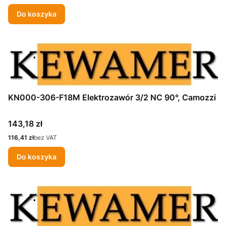
Do koszyka
KN000-306-F18M Elektrozawór 3/2 NC 90°, Camozzi
Cena
143,18 zł
Cena
116,41 zł
bez VAT
Do koszyka