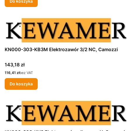
Do koszyka
KN000-303-KB3M Elektrozawór 3/2 NC, Camozzi
Cena
143,18 zł
Cena
116,41 zł
bez VAT
Do koszyka