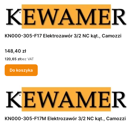
KN000-305-F17 Elektrozawór 3/2 NC kąt., Camozzi
Cena
148,40 zł
Cena
120,65 zł
bez VAT
Do koszyka
KN000-305-F17M Elektrozawór 3/2 NC kąt., Camozzi