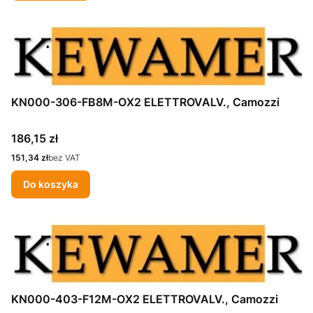
KN000-306-FB8M-OX2 ELETTROVALV., Camozzi
Cena
186,15 zł
Cena
151,34 zł
bez VAT
Do koszyka
KN000-403-F12M-OX2 ELETTROVALV., Camozzi