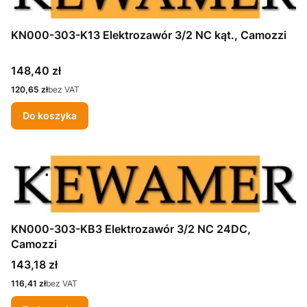
KN000-303-K13 Elektrozawór 3/2 NC kąt., Camozzi
Cena
148,40 zł
Cena
120,65 zł
bez VAT
Do koszyka
KN000-303-KB3 Elektrozawór 3/2 NC 24DC,
Camozzi
Cena
143,18 zł
Cena
116,41 zł
bez VAT