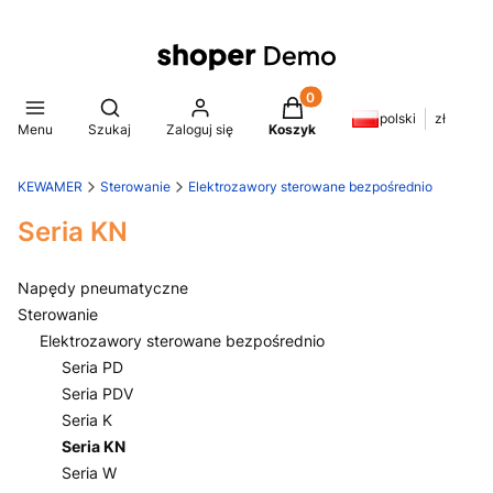
Produkty w koszyku: 0. Z
Otwórz wyszukiwarkę
polski
zł
Menu
Szukaj
Zaloguj się
Koszyk
KEWAMER
Sterowanie
Elektrozawory sterowane bezpośrednio
Seria KN
Napędy pneumatyczne
Sterowanie
Elektrozawory sterowane bezpośrednio
Seria PD
Seria PDV
Seria K
Seria KN
Seria W