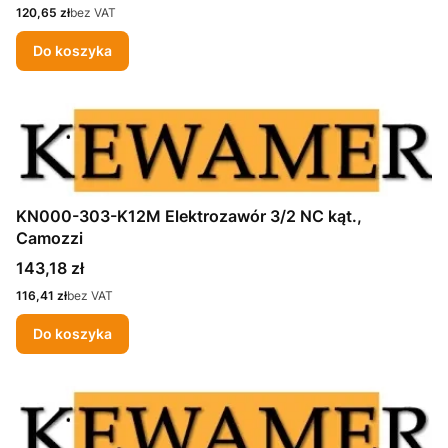
Cena
120,65 zł
bez VAT
Do koszyka
KN000-303-K12M Elektrozawór 3/2 NC kąt.,
Camozzi
Cena
143,18 zł
Cena
116,41 zł
bez VAT
Do koszyka