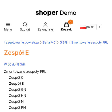
Produkty w koszyku: 0. Z
Otwórz wyszukiwarkę
polski
zł
Menu
Szukaj
Zaloguj się
Koszyk
Przygotowanie powietrza
Seria MC
G 3/8
Zmontowane zespoły FRL
Zespół E
Wróć do: G 3/8
Zmontowane zespoły FRL
Zespół C
Zespół E
Zespół GN
Zespół HN
Zespół N
Zespół PN