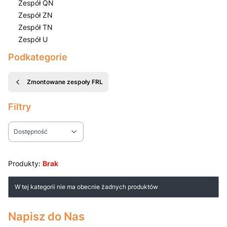
Zespół QN
Zespół ZN
Zespół TN
Zespół U
Koniec menu
Podkategorie
Zmontowane zespoły FRL
Filtry
Dostępność
Koniec filtrów
Produkty:
Brak
Lista produktów
W tej kategorii nie ma obecnie żadnych produktów
Napisz do Nas