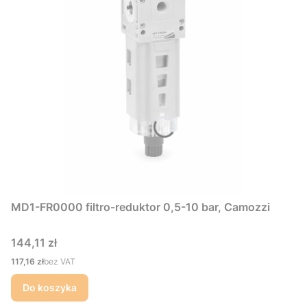
MD1-FR0000 filtro-reduktor 0,5-10 bar, Camozzi
Cena
144,11 zł
Cena
117,16 zł
bez VAT
Do koszyka