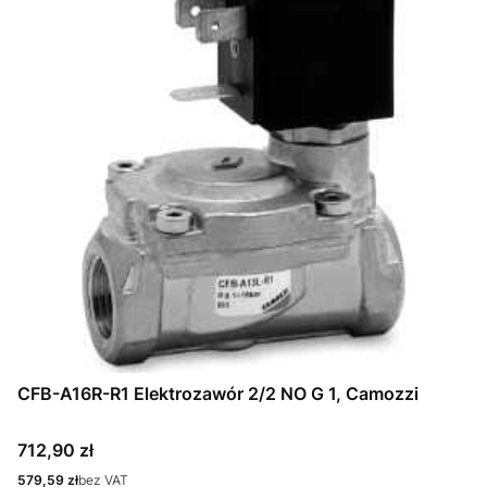
CFB-A16R-R1 Elektrozawór 2/2 NO G 1, Camozzi
Cena
712,90 zł
Cena
579,59 zł
bez VAT