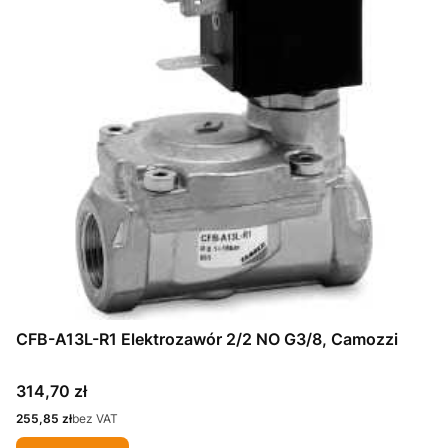
CFB-A13L-R1 Elektrozawór 2/2 NO G3/8, Camozzi
Cena
314,70 zł
Cena
255,85 zł
bez VAT