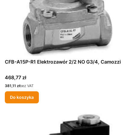
CFB-A15P-R1 Elektrozawór 2/2 NO G3/4, Camozzi
Cena
468,77 zł
Cena
381,11 zł
bez VAT
Do koszyka