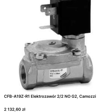
CFB-A19Z-R1 Elektrozawór 2/2 NO G2, Camozzi
Cena
2 132,60 zł