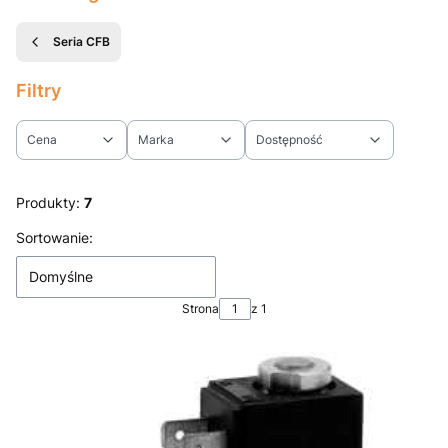
Seria CFB
Filtry
Cena
Marka
Dostępność
Koniec filtrów
Produkty:
7
Lista produktów
Sortowanie:
Domyślne
Strona
z 1