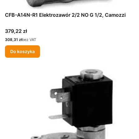
CFB-A14N-R1 Elektrozawór 2/2 NO G 1/2, Camozzi
Cena
379,22 zł
Cena
308,31 zł
bez VAT
Do koszyka