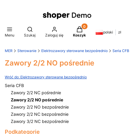
Produkty w koszyku: 0. Z
Otwórz wyszukiwarkę
polski
zł
Menu
Szukaj
Zaloguj się
Koszyk
WAMER
Sterowanie
Elektrozawory sterowane bezpośrednio
Seria CFB
Zawory 2/2 NO pośrednie
Wróć do: Elektrozawory sterowane bezpośrednio
Seria CFB
Zawory 2/2 NC pośrednie
Zawory 2/2 NO pośrednie
Zawory 2/2 NO bezpośrednie
Zawory 2/2 NC bezpośrednie
Zawory 3/2 NC bezpośrednie
Koniec menu
Podkategorie