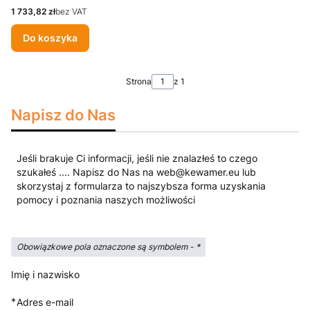
Cena
1 733,82 zł
bez VAT
Do koszyka
Strona
z 1
Napisz do Nas
Jeśli brakuje Ci informacji, jeśli nie znalazłeś to czego
szukałeś .... Napisz do Nas na web@kewamer.eu lub
skorzystaj z formularza to najszybsza forma uzyskania
pomocy i poznania naszych możliwości
Obowiązkowe pola oznaczone są symbolem -
*
Imię i nazwisko
*
Adres e-mail