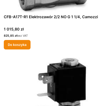
CFB-A17T-R1 Elektrozawór 2/2 NO G 1 1/4, Camozzi
Cena
1 015,80 zł
Cena
825,85 zł
bez VAT
Do koszyka