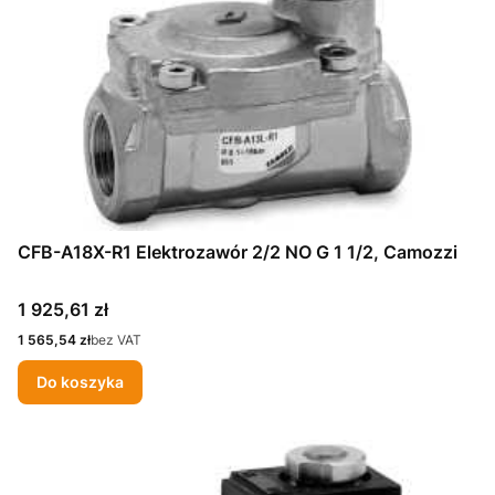
CFB-A18X-R1 Elektrozawór 2/2 NO G 1 1/2, Camozzi
Cena
1 925,61 zł
Cena
1 565,54 zł
bez VAT
Do koszyka