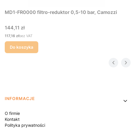
MD1-FR0000 filtro-reduktor 0,5-10 bar, Camozzi
Cena
144,11 zł
Cena
117,16 zł
bez VAT
Do koszyka
Linki w stopce
INFORMACJE
O firmie
Kontakt
Polityka prywatności