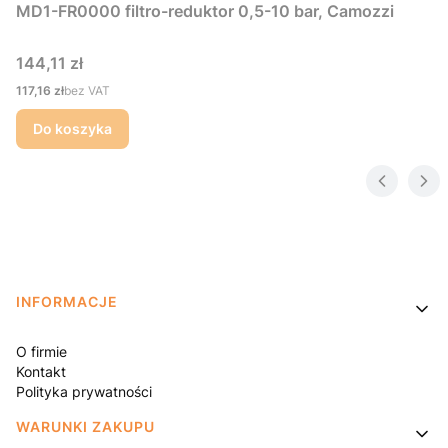
MD1-FR0000 filtro-reduktor 0,5-10 bar, Camozzi
Cena
144,11 zł
Cena
117,16 zł
bez VAT
Do koszyka
Linki w stopce
INFORMACJE
O firmie
Kontakt
Polityka prywatności
WARUNKI ZAKUPU