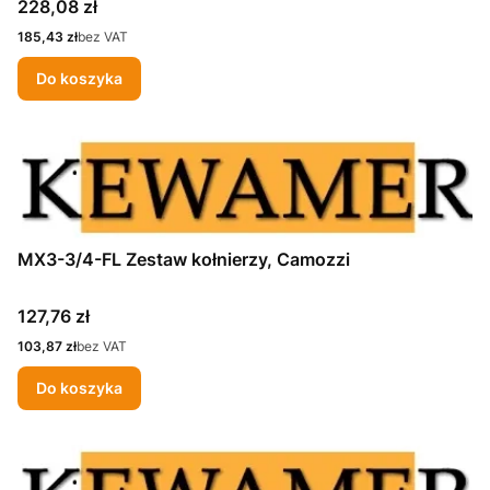
Cena
228,08 zł
Cena
185,43 zł
bez VAT
Do koszyka
MX3-3/4-FL Zestaw kołnierzy, Camozzi
Cena
127,76 zł
Cena
103,87 zł
bez VAT
Do koszyka