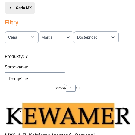
Seria MX
Filtry
Cena
Marka
Dostępność
Koniec filtrów
Produkty:
7
Lista produktów
Sortowanie:
Domyślne
Strona
z 1