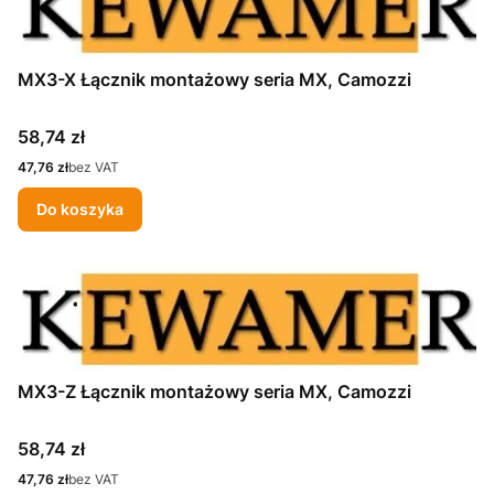
MX3-X Łącznik montażowy seria MX, Camozzi
Cena
58,74 zł
Cena
47,76 zł
bez VAT
Do koszyka
MX3-Z Łącznik montażowy seria MX, Camozzi
Cena
58,74 zł
Cena
47,76 zł
bez VAT