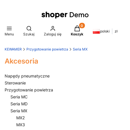
Produkty w koszyku: 0. Z
Otwórz wyszukiwarkę
polski
zł
Menu
Szukaj
Zaloguj się
Koszyk
KEWAMER
Przygotowanie powietrza
Seria MX
Akcesoria
Napędy pneumatyczne
Sterowanie
Przygotowanie powietrza
Seria MC
Seria MD
Seria MX
MX2
MX3