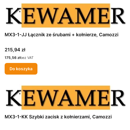
MX3-1-JJ Łącznik ze śrubami + kołnierze, Camozzi
Cena
215,94 zł
Cena
175,56 zł
bez VAT
Do koszyka
MX3-1-KK Szybki zacisk z kołnierzami, Camozzi