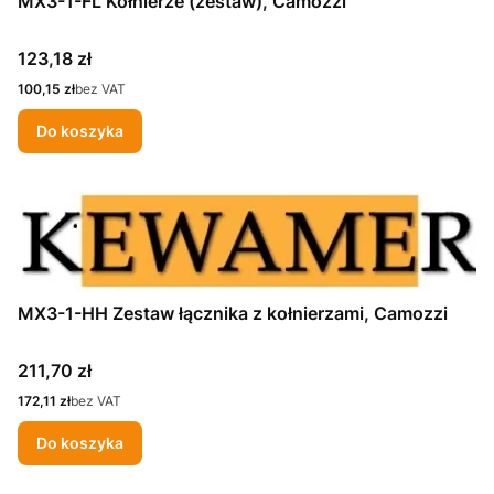
MX3-1-FL Kołnierze (zestaw), Camozzi
Cena
123,18 zł
Cena
100,15 zł
bez VAT
Do koszyka
MX3-1-HH Zestaw łącznika z kołnierzami, Camozzi
Cena
211,70 zł
Cena
172,11 zł
bez VAT
Do koszyka