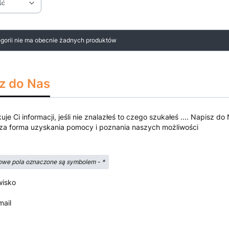
ść
ltrów
 produktów
egorii nie ma obecnie żadnych produktów
z do Nas
kuje Ci informacji, jeśli nie znalazłeś to czego szukałeś .... Napisz
za forma uzyskania pomocy i poznania naszych możliwości
we pola oznaczone są symbolem -
*
wisko
mail