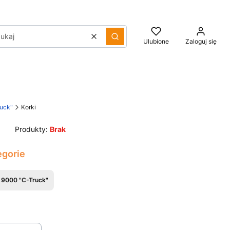
Wyczyść
Szukaj
Ulubione
Zaloguj się
ruck"
Korki
Produkty:
Brak
egorie
a 9000 "C-Truck"