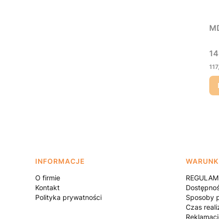
MD
Ce
14
Ce
117
Linki w stopce
INFORMACJE
WARUNK
O firmie
REGULAMI
Kontakt
Dostępno
Polityka prywatności
Sposoby p
Czas reali
Reklamacj