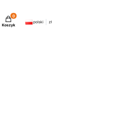
Produkty w koszyku: 0. Zobacz szczegóły
polski
zł
Koszyk