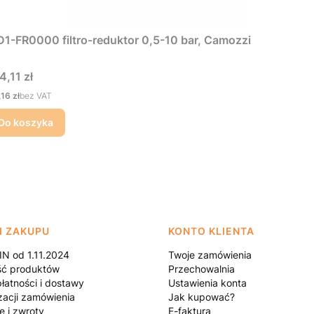
1-FR0000 filtro-reduktor 0,5-10 bar, Camozzi
na
4,11 zł
na
,16 zł
bez VAT
Do koszyka
I ZAKUPU
KONTO KLIENTA
N od 1.11.2024
Twoje zamówienia
ść produktów
Przechowalnia
łatności i dostawy
Ustawienia konta
zacji zamówienia
Jak kupować?
e i zwroty
E-faktura