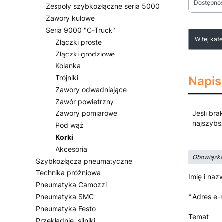
Dostępno
Zespoły szybkozłączne seria 5000
Zawory kulowe
Koniec fi
Seria 9000 "C-Truck"
Lista
W tej kat
Złączki proste
Złączki grodziowe
Kolanka
Trójniki
Napis
Zawory odwadniające
Zawór powietrzny
Zawory pomiarowe
Jeśli bra
najszybs
Pod wąż
Korki
Akcesoria
Obowiązko
Szybkozłącza pneumatyczne
Technika próżniowa
Imię i naz
Pneumatyka Camozzi
*
Pneumatyka SMC
Adres e-
Pneumatyka Festo
Temat
Przekładnie, silniki