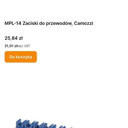
MPL-14 Zaciski do przewodów, Camozzi
Cena
25,84 zł
Cena
21,01 zł
bez VAT
Do koszyka