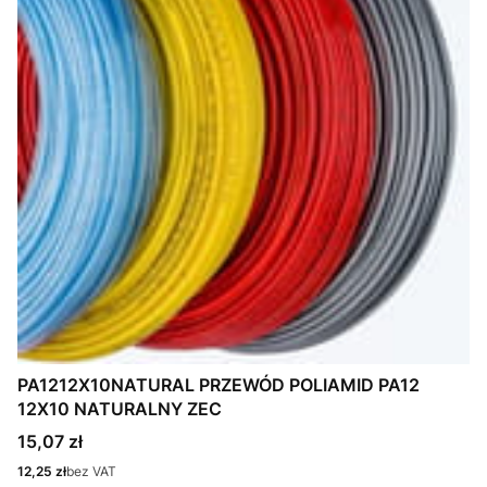
PA1212X10NATURAL PRZEWÓD POLIAMID PA12
12X10 NATURALNY ZEC
Cena
15,07 zł
Cena
12,25 zł
bez VAT