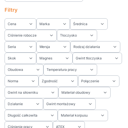
Filtry
Cena
Marka
Średnica
Ciśnienie robocze
Tłoczysko
Seria
Wersja
Rodzaj działania
Skok
Magnes
Gwint tłoczyska
Obudowa
Temperatura pracy
Norma
Zgodność
Połączenie
Gwint na siłowniku
Materiał obudowy
Działanie
Gwint montażowy
Długość całkowita
Materiał korpusu
Ciśnienie pracy
ATEX