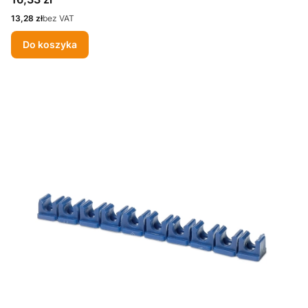
Cena
13,28 zł
bez VAT
Do koszyka