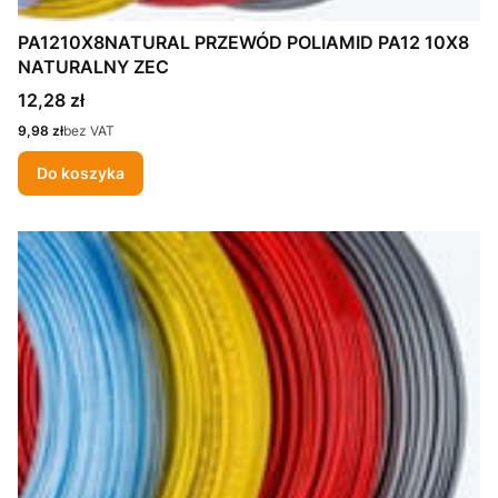
PA1210X8NATURAL PRZEWÓD POLIAMID PA12 10X8
NATURALNY ZEC
Cena
12,28 zł
Cena
9,98 zł
bez VAT
Do koszyka