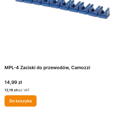
MPL-4 Zaciski do przewodów, Camozzi
Cena
14,99 zł
Cena
12,19 zł
bez VAT
Do koszyka