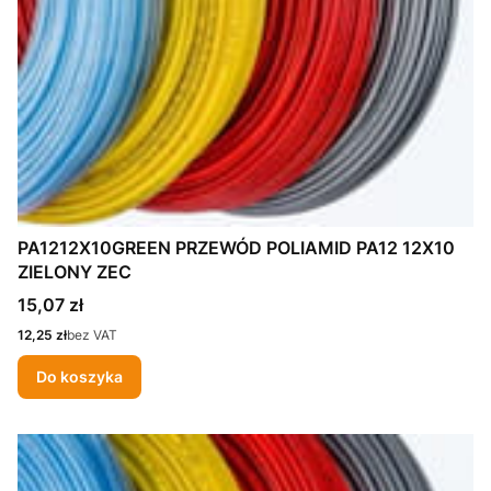
PA1212X10GREEN PRZEWÓD POLIAMID PA12 12X10
ZIELONY ZEC
Cena
15,07 zł
Cena
12,25 zł
bez VAT
Do koszyka