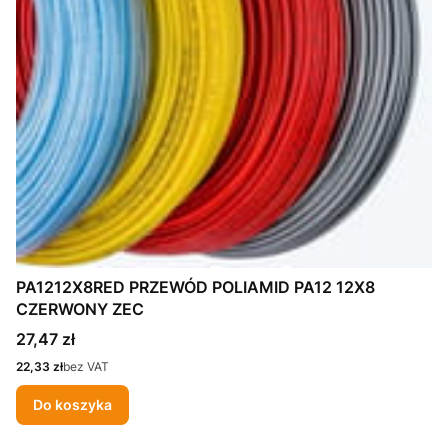
PA1212X8RED PRZEWÓD POLIAMID PA12 12X8
CZERWONY ZEC
Cena
27,47 zł
Cena
22,33 zł
bez VAT
Do koszyka