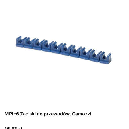
MPL-6 Zaciski do przewodów, Camozzi
Cena
16,33 zł