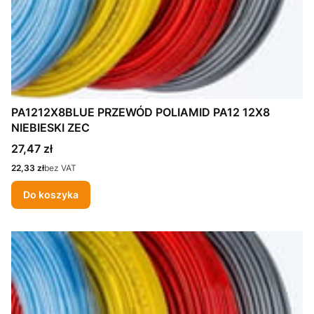
PA1212X8BLUE PRZEWÓD POLIAMID PA12 12X8
NIEBIESKI ZEC
Cena
27,47 zł
Cena
22,33 zł
bez VAT
Do koszyka