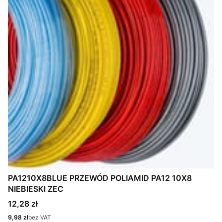
PA1210X8BLUE PRZEWÓD POLIAMID PA12 10X8
NIEBIESKI ZEC
Cena
12,28 zł
Cena
9,98 zł
bez VAT