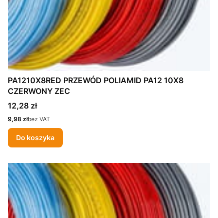
PA1210X8RED PRZEWÓD POLIAMID PA12 10X8
CZERWONY ZEC
Cena
12,28 zł
Cena
9,98 zł
bez VAT
Do koszyka