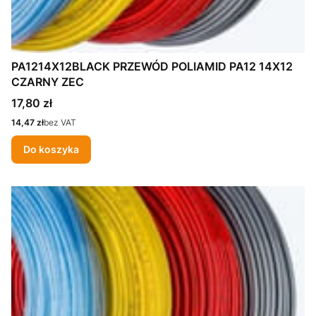
PA1214X12BLACK PRZEWÓD POLIAMID PA12 14X12
CZARNY ZEC
Cena
17,80 zł
Cena
14,47 zł
bez VAT
Do koszyka