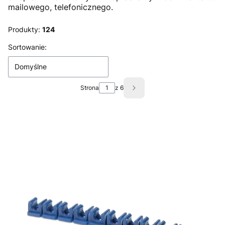
mailowego, telefonicznego.
Produkty:
124
Lista produktów
Sortowanie:
Domyślne
Strona
z 6
Następne produkty