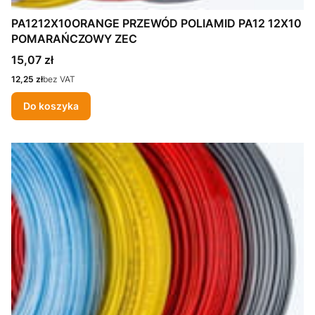
PA1212X10ORANGE PRZEWÓD POLIAMID PA12 12X10
POMARAŃCZOWY ZEC
Cena
15,07 zł
Cena
12,25 zł
bez VAT
Do koszyka