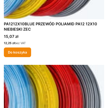
PA1212X10BLUE PRZEWÓD POLIAMID PA12 12X10
NIEBIESKI ZEC
Cena
15,07 zł
Cena
12,25 zł
bez VAT
Do koszyka