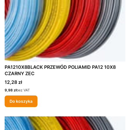
PA1210X8BLACK PRZEWÓD POLIAMID PA12 10X8
CZARNY ZEC
Cena
12,28 zł
Cena
9,98 zł
bez VAT
Do koszyka