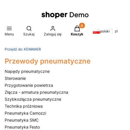
Produkty w koszyku: 0. Z
Otwórz wyszukiwarkę
polski
zł
Menu
Szukaj
Zaloguj się
Koszyk
Przejdź do:
KEWAMER
Przewody pneumatyczne
Napędy pneumatyczne
Sterowanie
Przygotowanie powietrza
Złącza - armatura pneumatyczna
Szybkozłącza pneumatyczne
Technika próżniowa
Pneumatyka Camozzi
Pneumatyka SMC
Pneumatyka Festo