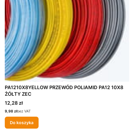
PA1210X8YELLOW PRZEWÓD POLIAMID PA12 10X8
ŻÓŁTY ZEC
Cena
12,28 zł
Cena
9,98 zł
bez VAT
Do koszyka