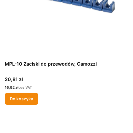
MPL-10 Zaciski do przewodów, Camozzi
Cena
20,81 zł
Cena
16,92 zł
bez VAT
Do koszyka