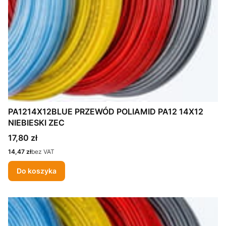
PA1214X12BLUE PRZEWÓD POLIAMID PA12 14X12
NIEBIESKI ZEC
Cena
17,80 zł
Cena
14,47 zł
bez VAT
Do koszyka