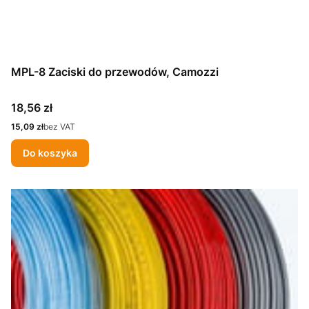
MPL-8 Zaciski do przewodów, Camozzi
Cena
18,56 zł
Cena
15,09 zł
bez VAT
Do koszyka