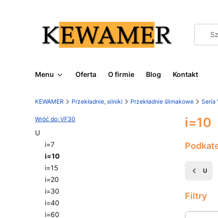
Menu
Oferta
O firmie
Blog
Kontakt
KEWAMER
Przekładnie, silniki
Przekładnie ślimakowe
Seria
i=10
Wróć do: VF30
U
i=7
Podkat
i=10
i=15
U
i=20
i=30
Filtry
i=40
i=60