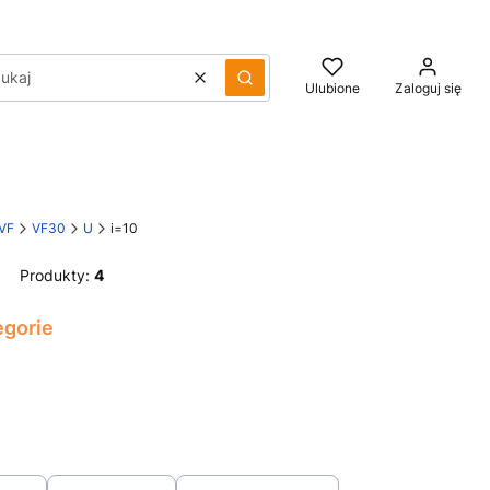
Wyczyść
Szukaj
Ulubione
Zaloguj się
 VF
VF30
U
i=10
Produkty:
4
egorie