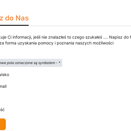
z do Nas
kuje Ci informacji, jeśli nie znalazłeś to czego szukałeś .... Napisz
za forma uzyskania pomocy i poznania naszych możliwości
we pola oznaczone są symbolem -
*
wisko
mail
ść