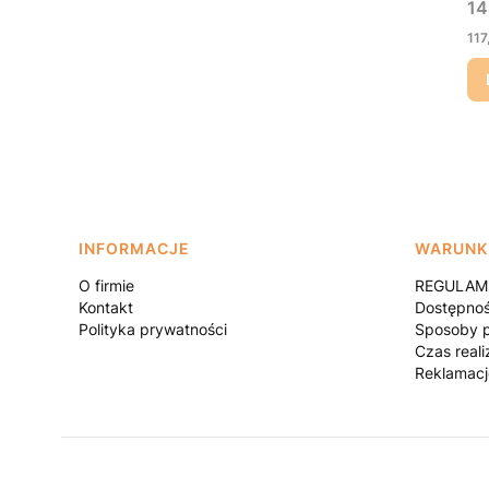
Ce
14
Ce
117
Linki w stopce
INFORMACJE
WARUNK
O firmie
REGULAMI
Kontakt
Dostępno
Polityka prywatności
Sposoby p
Czas reali
Reklamacj