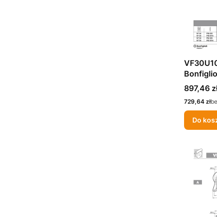
VF30U10
Bonfiglio
Cena
897,46 z
Cena
729,64 zł
b
Do kos