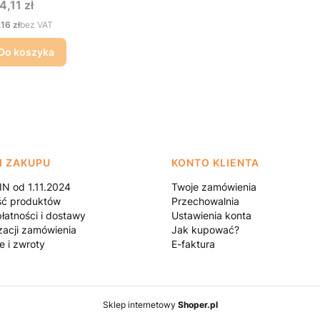
na
4,11 zł
na
,16 zł
bez VAT
Do koszyka
I ZAKUPU
KONTO KLIENTA
N od 1.11.2024
Twoje zamówienia
ść produktów
Przechowalnia
łatności i dostawy
Ustawienia konta
zacji zamówienia
Jak kupować?
e i zwroty
E-faktura
Sklep internetowy
Shoper.pl