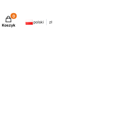
Produkty w koszyku: 0. Zobacz szczegóły
polski
zł
Koszyk