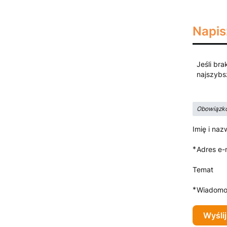
Napis
Jeśli bra
najszybs
Obowiązko
Imię i naz
*
Adres e-
Temat
*
Wiadomo
Wyślij