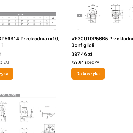
P56B14 Przekładnia i=10,
VF30U10P56B5 Przekładnia
li
Bonfiglioli
Cena
ł
897,46 zł
Cena
ez VAT
729,64 zł
bez VAT
zyka
Do koszyka