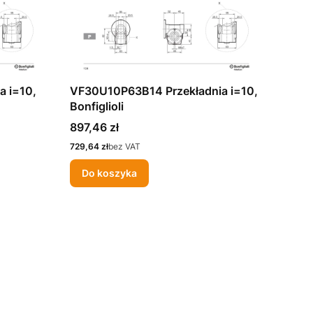
 i=10,
VF30U10P63B14 Przekładnia i=10,
Bonfiglioli
Cena
897,46 zł
Cena
729,64 zł
bez VAT
Do koszyka