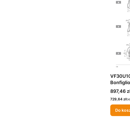
VF30U10
Bonfiglio
Cena
897,46 z
Cena
729,64 zł
b
Do kos