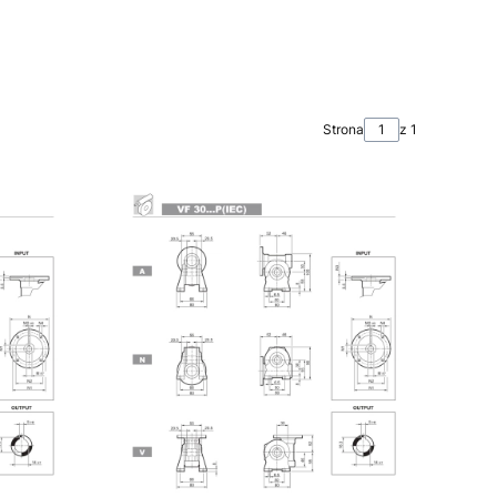
Strona
z 1