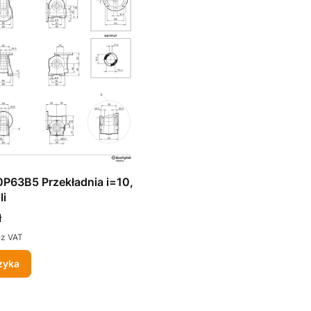
P63B5 Przekładnia i=10,
li
ł
ez VAT
zyka