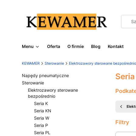
Menu
Oferta
O firmie
Blog
Kontakt
KEWAMER
Sterowanie
Elektrozawory sterowane bezpośredni
Seri
Napędy pneumatyczne
Sterowanie
Elektrozawory sterowane
Podkat
bezpośrednio
Seria K
Elek
Seria KN
Seria W
Filtry
Seria P
Seria PL