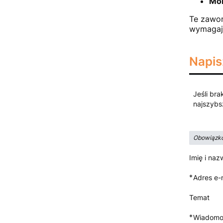
Mon
Te zawor
wymagaj
Napis
Jeśli bra
najszybs
Obowiązko
Imię i naz
*
Adres e-
Temat
*
Wiadomo