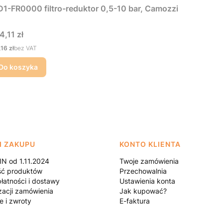
1-FR0000 filtro-reduktor 0,5-10 bar, Camozzi
na
4,11 zł
na
,16 zł
bez VAT
Do koszyka
I ZAKUPU
KONTO KLIENTA
N od 1.11.2024
Twoje zamówienia
ść produktów
Przechowalnia
łatności i dostawy
Ustawienia konta
zacji zamówienia
Jak kupować?
e i zwroty
E-faktura