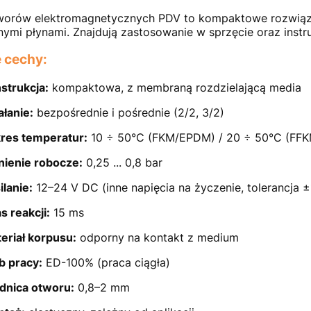
worów elektromagnetycznych PDV to kompaktowe rozwiąza
ymi płynami. Znajdują zastosowanie w sprzęcie oraz inst
 cechy:
strukcja:
kompaktowa, z membraną rozdzielającą media
ałanie:
bezpośrednie i pośrednie (2/2, 3/2)
res temperatur:
10 ÷ 50°C (FKM/EPDM) / 20 ÷ 50°C (FFK
nienie robocze:
0,25 ... 0,8 bar
ilanie:
12–24 V DC (inne napięcia na życzenie, tolerancja 
s reakcji:
15 ms
eriał korpusu:
odporny na kontakt z medium
b pracy:
ED-100% (praca ciągła)
dnica otworu:
0,8–2 mm