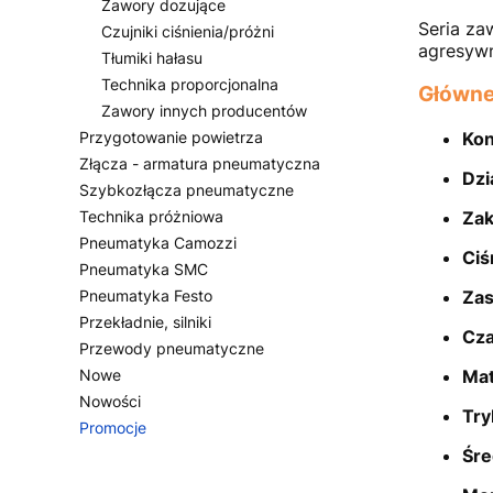
Zawory dozujące
Seria za
Czujniki ciśnienia/próżni
agresywn
Tłumiki hałasu
Technika proporcjonalna
Główne
Zawory innych producentów
Przygotowanie powietrza
Kon
Złącza - armatura pneumatyczna
Dzi
Szybkozłącza pneumatyczne
Technika próżniowa
Zak
Pneumatyka Camozzi
Ciś
Pneumatyka SMC
Pneumatyka Festo
Zas
Przekładnie, silniki
Cza
Przewody pneumatyczne
Nowe
Mat
Nowości
Try
Promocje
Koniec menu
Śre