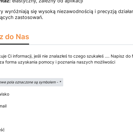
taż:
elastyczny, zależny od aplikacji
y wyróżniają się wysoką niezawodnością i precyzją działan
ących zastosowań.
z do Nas
kuje Ci informacji, jeśli nie znalazłeś to czego szukałeś .... Napisz
za forma uzyskania pomocy i poznania naszych możliwości
we pola oznaczone są symbolem -
*
wisko
mail
ść