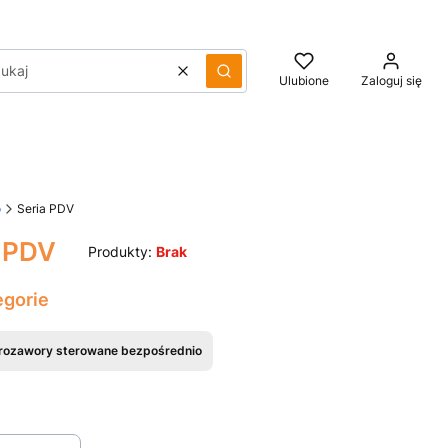
Wyczyść
Szukaj
Ulubione
Zaloguj się
o
Seria PDV
a PDV
Produkty:
Brak
egorie
trozawory sterowane bezpośrednio