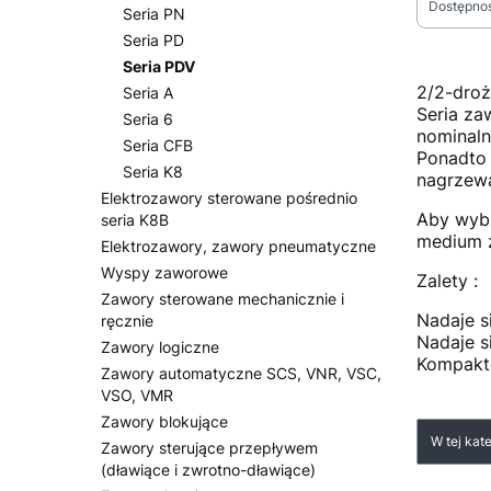
Dostępno
Seria PN
Seria PD
Koniec fi
Seria PDV
2/2-droż
Seria A
Seria za
Seria 6
nominaln
Seria CFB
Ponadto
Seria K8
nagrzewa
Elektrozawory sterowane pośrednio
Aby wybr
seria K8B
medium z
Elektrozawory, zawory pneumatyczne
Wyspy zaworowe
Zalety :
Zawory sterowane mechanicznie i
Nadaje s
ręcznie
Nadaje s
Zawory logiczne
Kompakt
Zawory automatyczne SCS, VNR, VSC,
VSO, VMR
Zawory blokujące
Lista
W tej kat
Zawory sterujące przepływem
(dławiące i zwrotno-dławiące)