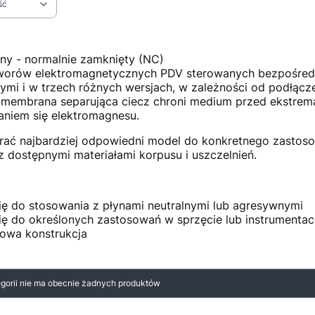
ść
ltrów
ny - normalnie zamknięty (NC)
worów elektromagnetycznych PDV sterowanych bezpośredni
ymi i w trzech różnych wersjach, w zależności od podłącz
 membrana separująca ciecz chroni medium przed ekstre
niem się elektromagnesu.
ać najbardziej odpowiedni model do konkretnego zastos
 dostępnymi materiałami korpusu i uszczelnień.
ię do stosowania z płynami neutralnymi lub agresywnymi
ię do określonych zastosowań w sprzęcie lub instrumenta
owa konstrukcja
 produktów
egorii nie ma obecnie żadnych produktów