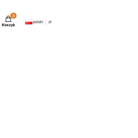
Produkty w koszyku: 0. Zobacz szczegóły
polski
zł
Koszyk