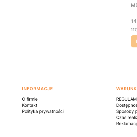
MD
Ce
14
Ce
117
Linki w stopce
INFORMACJE
WARUNK
O firmie
REGULAMI
Kontakt
Dostępno
Polityka prywatności
Sposoby p
Czas reali
Reklamacj