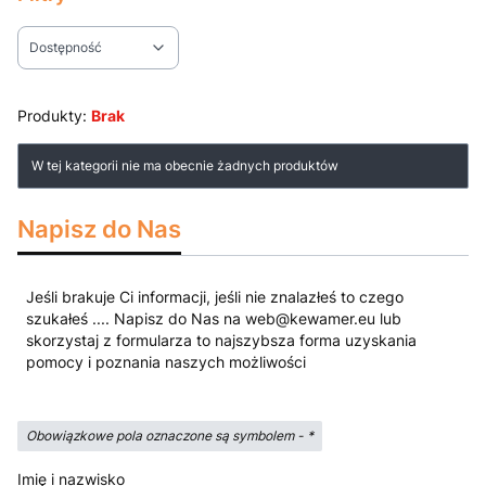
Dostępność
Koniec filtrów
Produkty:
Brak
Lista produktów
W tej kategorii nie ma obecnie żadnych produktów
Napisz do Nas
Jeśli brakuje Ci informacji, jeśli nie znalazłeś to czego
szukałeś .... Napisz do Nas na web@kewamer.eu lub
skorzystaj z formularza to najszybsza forma uzyskania
pomocy i poznania naszych możliwości
Obowiązkowe pola oznaczone są symbolem -
*
Imię i nazwisko