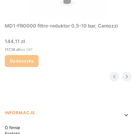
MD1-FR0000 filtro-reduktor 0,5-10 bar, Camozzi
Cena
144,11 zł
Cena
117,16 zł
bez VAT
Do koszyka
Linki w stopce
INFORMACJE
O firmie
Kontakt