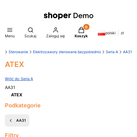
Produkty w koszyku: 0. Z
Otwórz wyszukiwarkę
polski
zł
Menu
Szukaj
Zaloguj się
Koszyk
ER
Sterowanie
Elektrozawory sterowane bezpośrednio
Seria A
AA31
ATEX
Wróć do: Seria A
AA31
ATEX
Koniec menu
Podkategorie
AA31
Filtry