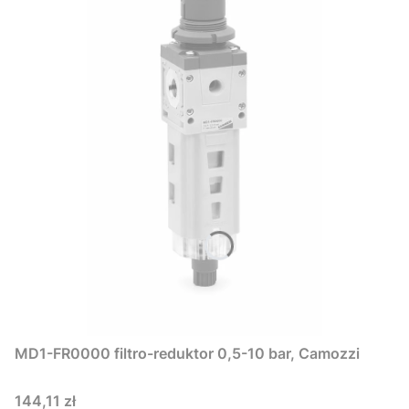
MD1-FR0000 filtro-reduktor 0,5-10 bar, Camozzi
Cena
144,11 zł