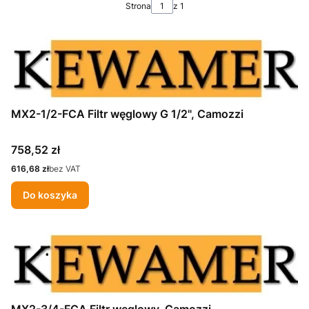
Strona
z 1
MX2-1/2-FCA Filtr węglowy G 1/2", Camozzi
Cena
758,52 zł
Cena
616,68 zł
bez VAT
Do koszyka
MX2-3/4-FCA Filtr węglowy, Camozzi