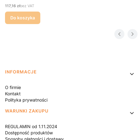
Cena
117,16 zł
bez VAT
Do koszyka
Linki w stopce
INFORMACJE
O firmie
Kontakt
Polityka prywatności
WARUNKI ZAKUPU
REGULAMIN od 1.11.2024
Dostępność produktów
Sposoby płatności i dostawy