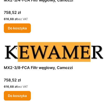
Cena
758,52 zł
Cena
616,68 zł
bez VAT
Do koszyka
MX2-3/8-FCA Filtr węglowy, Camozzi
Cena
758,52 zł
Cena
616,68 zł
bez VAT
Do koszyka