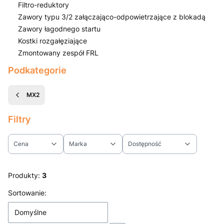
Filtro-reduktory
Zawory typu 3/2 załączająco-odpowietrzające z blokadą
Zawory łagodnego startu
Kostki rozgałęziające
Zmontowany zespół FRL
Koniec menu
Podkategorie
MX2
Filtry
Cena
Marka
Dostępność
Koniec filtrów
Produkty:
3
Lista produktów
Sortowanie:
Domyślne