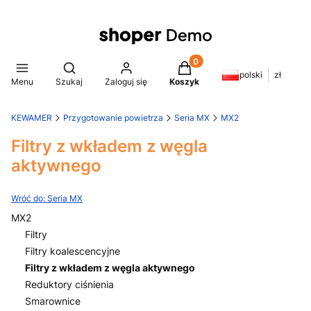
Produkty w koszyku: 0. Z
Otwórz wyszukiwarkę
polski
zł
Menu
Szukaj
Zaloguj się
Koszyk
KEWAMER
Przygotowanie powietrza
Seria MX
MX2
Filtry z wkładem z węgla
aktywnego
Wróć do: Seria MX
MX2
Filtry
Filtry koalescencyjne
Filtry z wkładem z węgla aktywnego
Reduktory ciśnienia
Smarownice