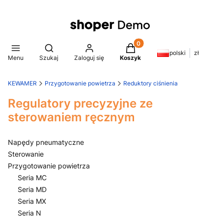
Produkty w koszyku: 0. Z
Otwórz wyszukiwarkę
polski
zł
Menu
Szukaj
Zaloguj się
Koszyk
KEWAMER
Przygotowanie powietrza
Reduktory ciśnienia
Regulatory precyzyjne ze
sterowaniem ręcznym
Napędy pneumatyczne
Sterowanie
Przygotowanie powietrza
Seria MC
Seria MD
Seria MX
Seria N