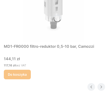
MD1-FR0000 filtro-reduktor 0,5-10 bar, Camozzi
Cena
144,11 zł
Cena
117,16 zł
bez VAT
Do koszyka