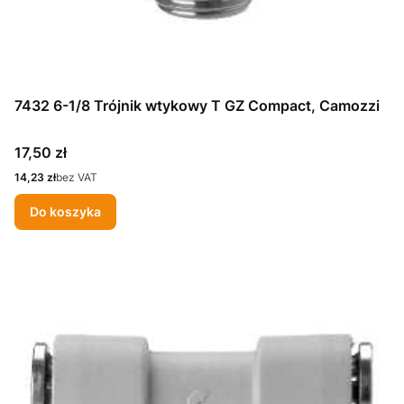
7432 6-1/8 Trójnik wtykowy T GZ Compact, Camozzi
Cena
17,50 zł
Cena
14,23 zł
bez VAT
Do koszyka