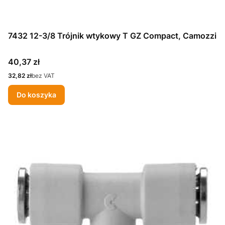
7432 12-3/8 Trójnik wtykowy T GZ Compact, Camozzi
Cena
40,37 zł
Cena
32,82 zł
bez VAT
Do koszyka