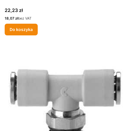
Cena
22,23 zł
Cena
18,07 zł
bez VAT
Do koszyka