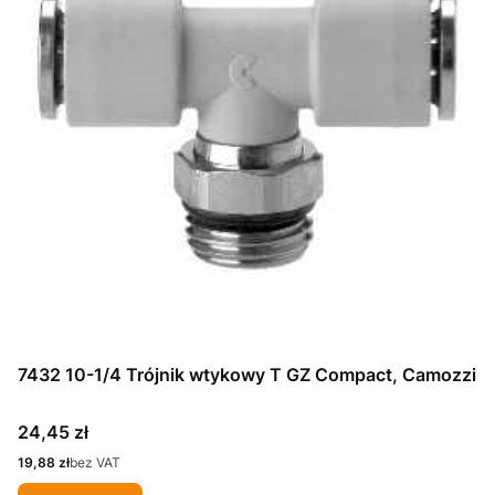
7432 10-1/4 Trójnik wtykowy T GZ Compact, Camozzi
Cena
24,45 zł
Cena
19,88 zł
bez VAT