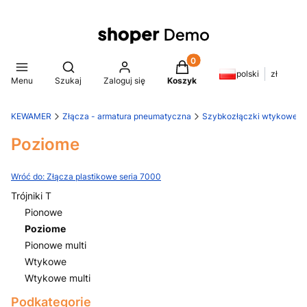
Produkty w koszyku: 0. Z
Otwórz wyszukiwarkę
polski
zł
Menu
Szukaj
Zaloguj się
Koszyk
KEWAMER
Złącza - armatura pneumatyczna
Szybkozłączki wtykowe
Poziome
Wróć do: Złącza plastikowe seria 7000
Trójniki T
Pionowe
Poziome
Pionowe multi
Wtykowe
Wtykowe multi
Koniec menu
Podkategorie