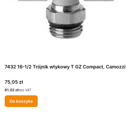
7432 16-1/2 Trójnik wtykowy T GZ Compact, Camozzi
Cena
75,05 zł
Cena
61,02 zł
bez VAT
Do koszyka