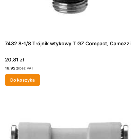
7432 8-1/8 Trójnik wtykowy T GZ Compact, Camozzi
Cena
20,81 zł
Cena
16,92 zł
bez VAT
Do koszyka