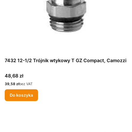
7432 12-1/2 Trójnik wtykowy T GZ Compact, Camozzi
Cena
48,68 zł
Cena
39,58 zł
bez VAT
Do koszyka