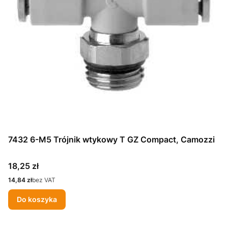
7432 6-M5 Trójnik wtykowy T GZ Compact, Camozzi
Cena
18,25 zł
Cena
14,84 zł
bez VAT
Do koszyka