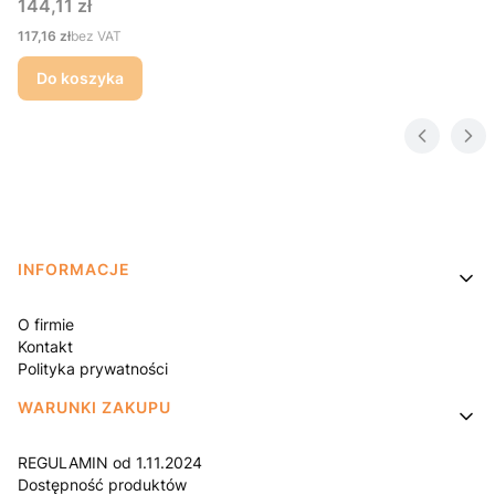
Cena
144,11 zł
Cena
117,16 zł
bez VAT
Do koszyka
Linki w stopce
INFORMACJE
O firmie
Kontakt
Polityka prywatności
WARUNKI ZAKUPU
REGULAMIN od 1.11.2024
Dostępność produktów