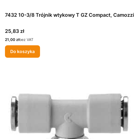
7432 10-3/8 Trójnik wtykowy T GZ Compact, Camozzi
Cena
25,83 zł
Cena
21,00 zł
bez VAT
Do koszyka