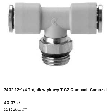
7432 12-1/4 Trójnik wtykowy T GZ Compact, Camozzi
Cena
40,37 zł
Cena
32,82 zł
bez VAT