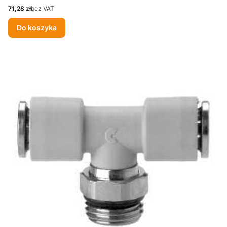
Cena
71,28 zł
bez VAT
Do koszyka