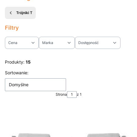
Trójniki T
Filtry
Cena
Marka
Dostępność
Koniec filtrów
Produkty:
15
Lista produktów
Sortowanie:
Domyślne
Strona
z 1