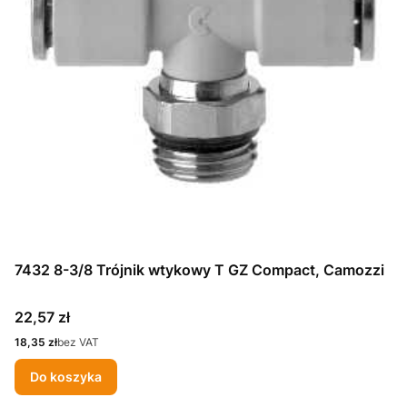
7432 8-3/8 Trójnik wtykowy T GZ Compact, Camozzi
Cena
22,57 zł
Cena
18,35 zł
bez VAT
Do koszyka