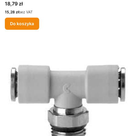
Cena
18,79 zł
Cena
15,28 zł
bez VAT
Do koszyka