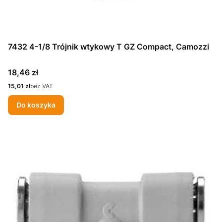
7432 4-1/8 Trójnik wtykowy T GZ Compact, Camozzi
Cena
18,46 zł
Cena
15,01 zł
bez VAT
Do koszyka