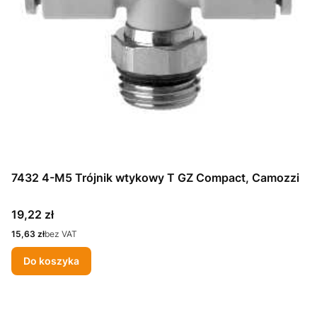
7432 4-M5 Trójnik wtykowy T GZ Compact, Camozzi
Cena
19,22 zł
Cena
15,63 zł
bez VAT
Do koszyka