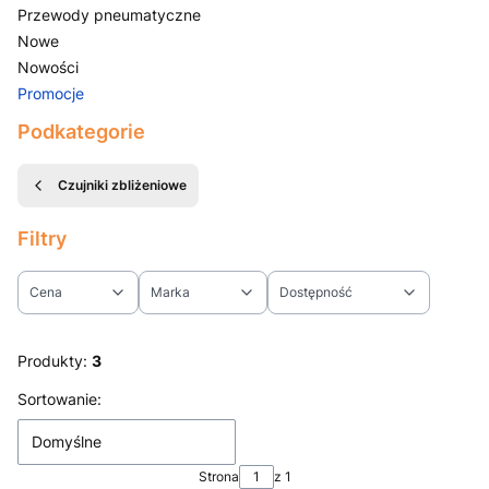
Przewody pneumatyczne
Nowe
Nowości
Promocje
Koniec menu
Podkategorie
Czujniki zbliżeniowe
Filtry
Cena
Marka
Dostępność
Koniec filtrów
Produkty:
3
Lista produktów
Sortowanie:
Domyślne
Strona
z 1