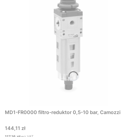
MD1-FR0000 filtro-reduktor 0,5-10 bar, Camozzi
Cena
144,11 zł
Cena
117,16 zł
bez VAT