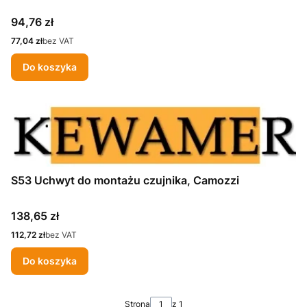
Cena
94,76 zł
Cena
77,04 zł
bez VAT
Do koszyka
S53 Uchwyt do montażu czujnika, Camozzi
Cena
138,65 zł
Cena
112,72 zł
bez VAT
Do koszyka
Strona
z 1