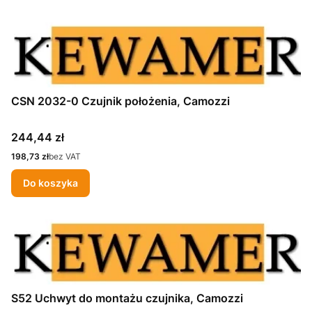
CSN 2032-0 Czujnik położenia, Camozzi
Cena
244,44 zł
Cena
198,73 zł
bez VAT
Do koszyka
S52 Uchwyt do montażu czujnika, Camozzi