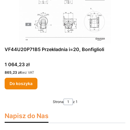
VF44U20P71B5 Przekładnia i=20, Bonfiglioli
Cena
1 064,23 zł
Cena
865,23 zł
bez VAT
Do koszyka
Strona
z 1
Napisz do Nas