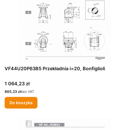
VF44U20P63B5 Przekładnia i=20, Bonfiglioli
Cena
1 064,23 zł
Cena
865,23 zł
bez VAT
Do koszyka