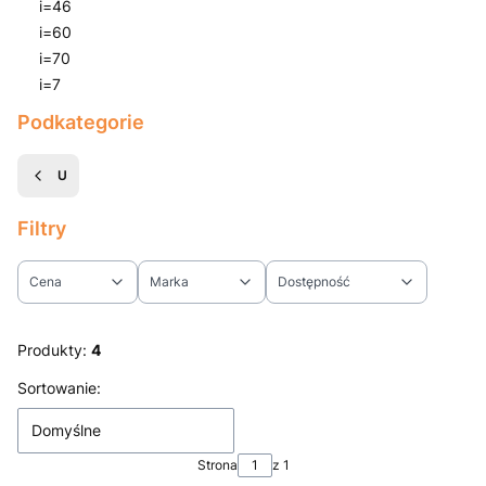
i=46
i=60
i=70
i=7
Koniec menu
Podkategorie
U
Filtry
Cena
Marka
Dostępność
Koniec filtrów
Produkty:
4
Lista produktów
Sortowanie:
Domyślne
Strona
z 1