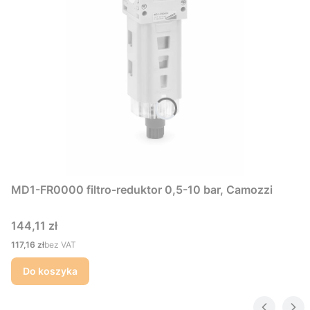
MD1-FR0000 filtro-reduktor 0,5-10 bar, Camozzi
Cena
144,11 zł
Cena
117,16 zł
bez VAT
Do koszyka