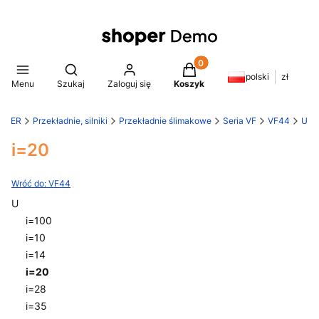
Produkty w koszyku: 0. Z
Otwórz wyszukiwarkę
polski
zł
Menu
Szukaj
Zaloguj się
Koszyk
AMER
Przekładnie, silniki
Przekładnie ślimakowe
Seria VF
VF44
U
i=20
Wróć do: VF44
U
i=100
i=10
i=14
i=20
i=28
i=35