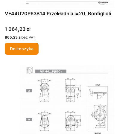
VF44U20P63B14 Przekładnia i=20, Bonfiglioli
Cena
1 064,23 zł
Cena
865,23 zł
bez VAT
Do koszyka