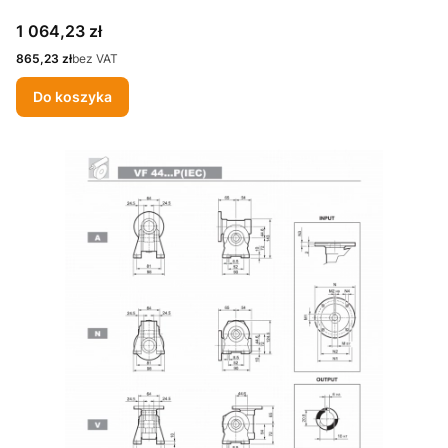
Cena
1 064,23 zł
Cena
865,23 zł
bez VAT
Do koszyka