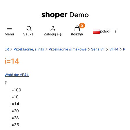
Produkty w koszyku: 0. Z
Otwórz wyszukiwarkę
polski
zł
Menu
Szukaj
Zaloguj się
Koszyk
AMER
Przekładnie, silniki
Przekładnie ślimakowe
Seria VF
VF44
P
i=14
Wróć do: VF44
P
i=100
i=10
i=14
i=20
i=28
i=35