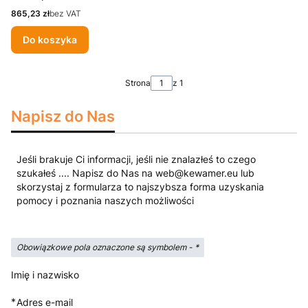
Cena
865,23 zł
bez VAT
Do koszyka
Strona
z 1
Napisz do Nas
Jeśli brakuje Ci informacji, jeśli nie znalazłeś to czego
szukałeś .... Napisz do Nas na web@kewamer.eu lub
skorzystaj z formularza to najszybsza forma uzyskania
pomocy i poznania naszych możliwości
Obowiązkowe pola oznaczone są symbolem -
*
Imię i nazwisko
*
Adres e-mail