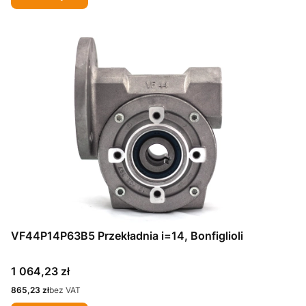
VF44P14P63B5 Przekładnia i=14, Bonfiglioli
Cena
1 064,23 zł
Cena
865,23 zł
bez VAT