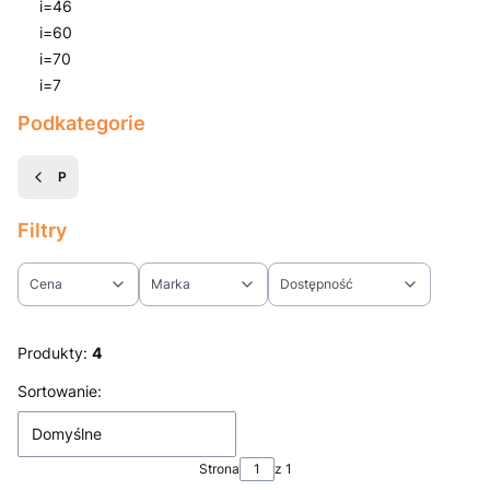
i=46
i=60
i=70
i=7
Koniec menu
Podkategorie
P
Filtry
Cena
Marka
Dostępność
Koniec filtrów
Produkty:
4
Lista produktów
Sortowanie:
Domyślne
Strona
z 1