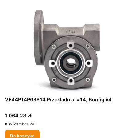
VF44P14P63B14 Przekładnia i=14, Bonfiglioli
Cena
1 064,23 zł
Cena
865,23 zł
bez VAT
Do koszyka