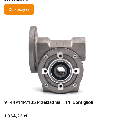
Do koszyka
VF44P14P71B5 Przekładnia i=14, Bonfiglioli
Cena
1 064,23 zł