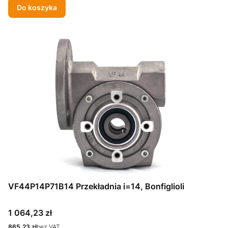
Do koszyka
VF44P14P71B14 Przekładnia i=14, Bonfiglioli
Cena
1 064,23 zł
Cena
865,23 zł
bez VAT