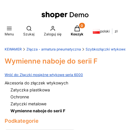
Produkty w koszyku: 0. Z
Otwórz wyszukiwarkę
polski
zł
Menu
Szukaj
Zaloguj się
Koszyk
KEWAMER
Złącza - armatura pneumatyczna
Szybkozłączki wtykowe
Wymienne naboje do serii F
Wróć do: Złączki mosiężne wtykowe seria 6000
Akcesoria do złączek wtykowych
Zatyczka plastikowa
Ochronne
Zatyczki metalowe
Wymienne naboje do serii F
Koniec menu
Podkategorie