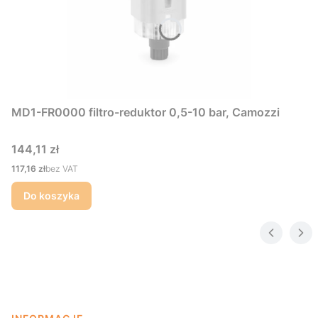
MD1-FR0000 filtro-reduktor 0,5-10 bar, Camozzi
Cena
144,11 zł
Cena
117,16 zł
bez VAT
Do koszyka